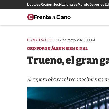
Locales
Regionales
Nacionales
Mundo
Deportes
Edi
-
ESPECTÁCULOS
17 de mayo 2023, 11:04
ORO POR SU ÁLBUM BIEN O MAL
Trueno, el gran g
El rapero obtuvo el reconocimiento má