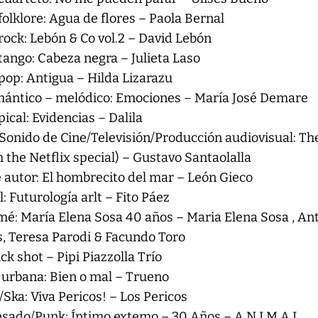
folklore: Agua de flores – Paola Bernal
rock: Lebón & Co vol.2 – David Lebón
tango: Cabeza negra – Julieta Laso
pop: Antigua – Hilda Lizarazu
mántico – melódico: Emociones – María José Demare
ical: Evidencias – Dalila
onido de Cine/Televisión/Producción audiovisual: Th
the Netflix special) – Gustavo Santaolalla
 autor: El hombrecito del mar – León Gieco
 Futurología arlt – Fito Páez
: María Elena Sosa 40 años – Maria Elena Sosa , An
s, Teresa Parodi & Facundo Toro
ck shot – Pipi Piazzolla Trío
urbana: Bien o mal – Trueno
Ska: Viva Pericos! – Los Pericos
sado/Punk: Íntimo extemo – 30 Años – A.N.I.M.A.L