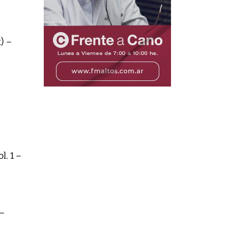
) –
. 1 –
 –