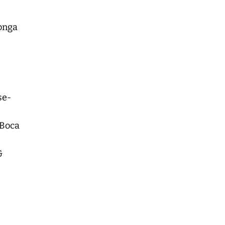
’onga
se-
 Boca
&