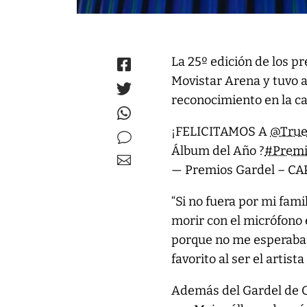
La 25º edición de los p
Movistar Arena y tuvo a
reconocimiento en la c
¡FELICITAMOS A
@True
Álbum del Año ?
#Premi
— Premios Gardel – CA
“Si no fuera por mi fam
morir con el micrófono 
porque no me esperaba e
favorito al ser el artis
Además del Gardel de O