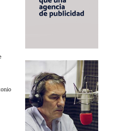
e
tonio