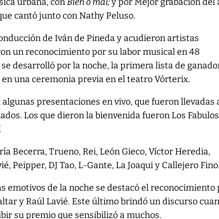
sica urbana, con
Bien o mal;
y por Mejor grabación del 
 que cantó junto con Nathy Peluso.
conducción de Iván de Pineda y acudieron artistas
ron un reconocimiento por su labor musical en 48
n se desarrolló por la noche, la primera lista de ganad
4 en una ceremonia previa en el teatro Vórterix.
algunas presentaciones en vivo, que fueron llevadas 
ados. Los que dieron la bienvenida fueron Los Fabulo
.
a Becerra, Trueno, Rei, León Gieco, Víctor Heredia,
ié, Peipper, DJ Tao, L-Gante, La Joaqui y Callejero Fino
 emotivos de la noche se destacó el reconocimiento 
altar y Raúl Lavié. Este último brindó un discurso cua
cibir su premio que sensibilizó a muchos.