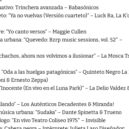
nativo: Trinchera avanzada – Babasónicos
to: “Ya no vuelvas (Versión cuarteto)” – Luck Ra, La K
re: “Yo canto versos” – Maggie Cullen
 urbana: “Quevedo: Bzrp music sessions, vol. 52″ –
hachos, ahora nos volvimos a ilusionar” – La Mosca T
 “Oda a las huelgas patagónicas” – Quinteto Negro La
oni & Ernesto Zeppa)
“Inocente (En vivo en el Luna Park)” – La Delio Valdez 
ailando” – Los Auténticos Decadentes & Miranda!
música urbana: “Sudaka” – Dante Spinetta & Trueno
ogo: “En vivo Teatro Coliseo 1975″ – Invisible
: Cabeza negra – Intérprete: Julieta Laso Diseñador: