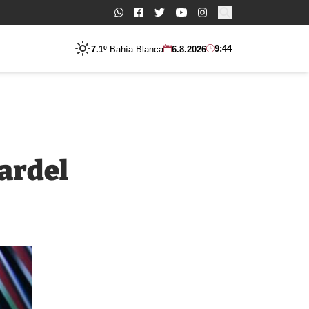
Buscar:
9:44
7.1º
Bahía Blanca
6.8.2026
Gardel