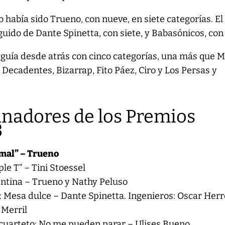
 había sido Trueno, con nueve, en siete categorías. El
uido de Dante Spinetta, con siete, y Babasónicos, con 
 seguía desde atrás con cinco categorías, una más que 
 Decadentes, Bizarrap, Fito Páez, Ciro y Los Persas y
anadores de los Premios
3
 mal” – Trueno
ple T” – Tini Stoessel
entina – Trueno y Nathy Peluso
: Mesa dulce – Dante Spinetta. Ingenieros: Oscar Herr
 Merril
 cuarteto: No me pueden parar – Ulises Bueno