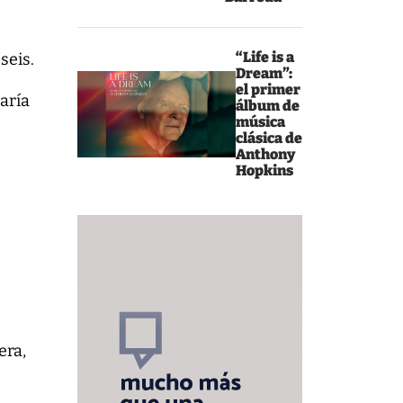
“Life is a
seis.
Dream”:
el primer
María
álbum de
música
clásica de
Anthony
Hopkins
era,