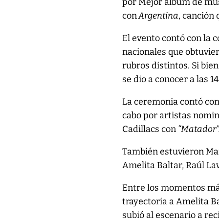
por Mejor álbum de mú
con
Argentina
, canción
El evento contó con la 
nacionales que obtuvie
rubros distintos. Si bie
se dio a conocer a las 1
La ceremonia contó con 
cabo por artistas nomin
Cadillacs con
“Matador”
También estuvieron Marí
Amelita Baltar, Raúl Lav
Entre los momentos más
trayectoria a Amelita B
subió al escenario a re