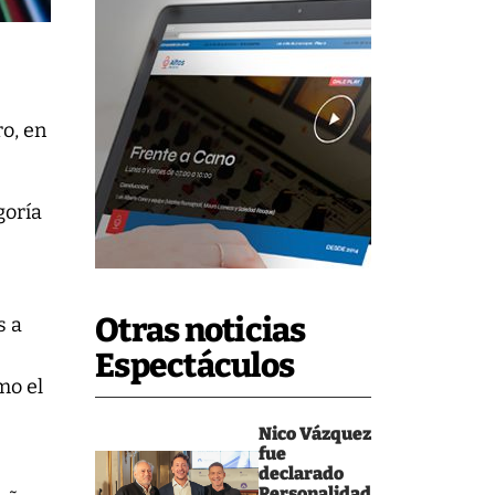
ro, en
goría
Otras noticias
s a
Espectáculos
mo el
Nico Vázquez
fue
s
declarado
Personalidad