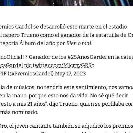
remios Gardel se desarrolló este marte en el estadio
l rapero Trueno como el ganador de la estatuilla de O
ategoría Álbum del año por
Bien o mal
.
noOficial
! ? Ganador de los
#25AñosGardel
en la cate
osGardel
pic.twitter.com/M1crnyGR5b
PIF (@PremiosGardel)
May 17, 2023
ilia de músicos, no tendría este sentimiento, nos vamo
en la mano, porque esto nos da vida. No sé qué decir
sto a mis 21 años”, dijo Trueno, quien se perfilaba co
ta más nominado.
ro, el joven cantante también se adjudicó los premio