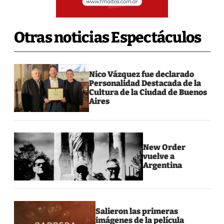
Otras noticias Espectáculos
Nico Vázquez fue declarado
Personalidad Destacada de la
Cultura de la Ciudad de Buenos
Aires
New Order
vuelve a
Argentina
Salieron las primeras
imágenes de la película