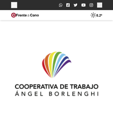
Buscar:
8.2º