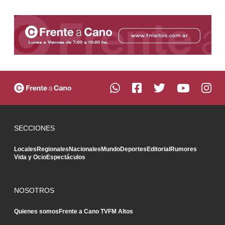
SECCIONES
Locales
Regionales
Nacionales
Mundo
Deportes
Editorial
Rumores
Vida y Ocio
Espectáculos
NOSOTROS
Quienes somos
Frente a Cano TV
FM Altos