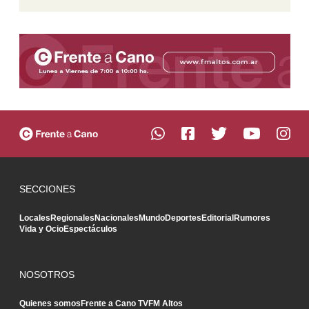
SECCIONES
Locales
Regionales
Nacionales
Mundo
Deportes
Editorial
Rumores
Vida y Ocio
Espectáculos
NOSOTROS
Quienes somos
Frente a Cano TV
FM Altos