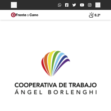
Buscar:
8.2º