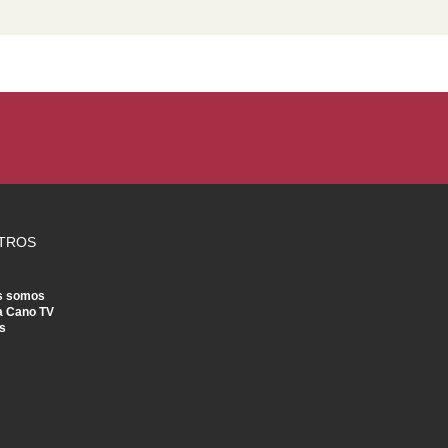
TROS
s somos
a Cano TV
s