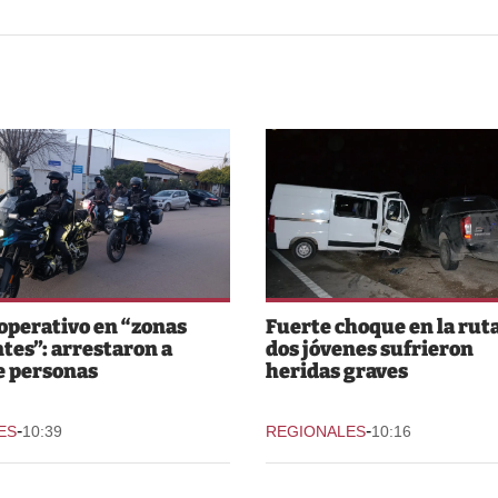
perativo en “zonas
Fuerte choque en la ruta
ntes”: arrestaron a
dos jóvenes sufrieron
e personas
heridas graves
-
-
ES
10:39
REGIONALES
10:16