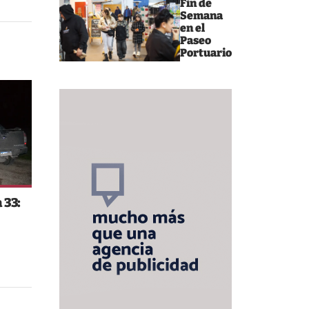
Fin de
Semana
en el
Paseo
Portuario
 33: