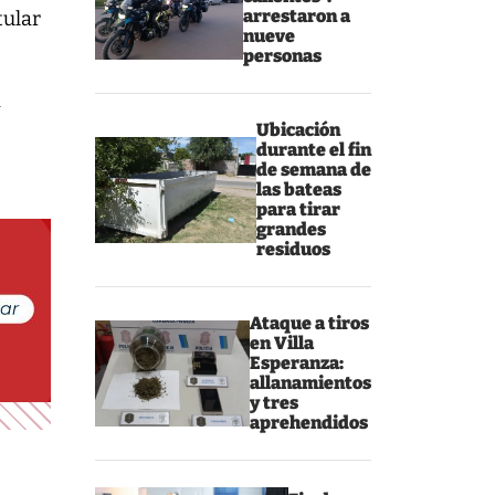
arrestaron a
tular
nueve
personas
a
Ubicación
durante el fin
de semana de
las bateas
para tirar
grandes
residuos
Ataque a tiros
en Villa
Esperanza:
allanamientos
y tres
aprehendidos