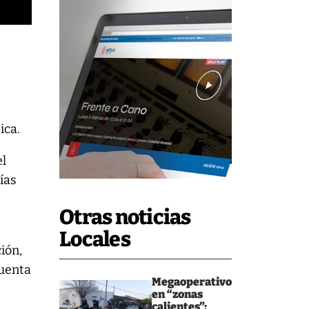
ica.
el
ías
Otras noticias
Locales
ión,
cuenta
Megaoperativo
en “zonas
calientes”: