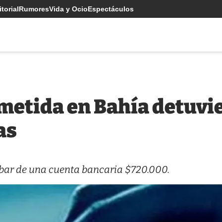
torial
Rumores
Vida y Ocio
Espectáculos
ometida en Bahía detuvi
as
bar de una cuenta bancaria $720.000.