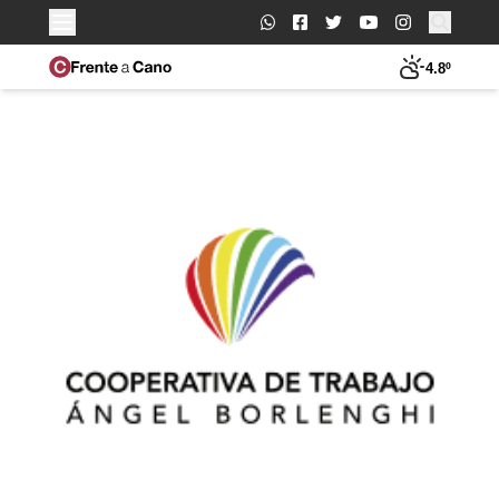
Buscar:
4.8º