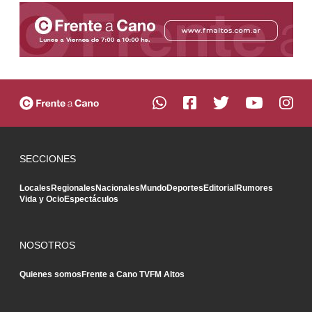
SECCIONES
Locales
Regionales
Nacionales
Mundo
Deportes
Editorial
Rumores
Vida y Ocio
Espectáculos
NOSOTROS
Quienes somos
Frente a Cano TV
FM Altos