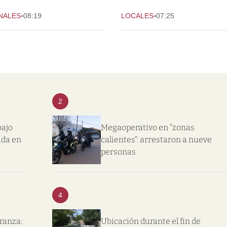
-
-
NALES
08:19
LOCALES
07:25
2
bajo
Megaoperativo en “zonas
ida en
calientes”: arrestaron a nueve
personas
4
eranza:
Ubicación durante el fin de