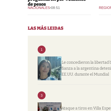
de pesos
-
NACIONALES
08:51
REGIO
LAS MÁS LEIDAS
1
Le concedieron la libertad 
fianza a la argentina deten
EE.UU. durante el Mundial
3
Ataque a tiros en Villa Esp