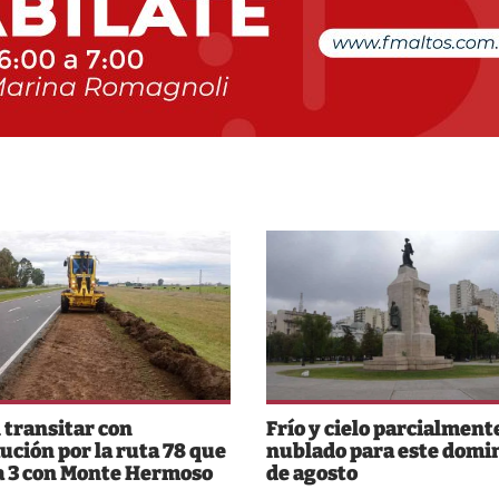
 transitar con
Frío y cielo parcialment
ución por la ruta 78 que
nublado para este domi
a 3 con Monte Hermoso
de agosto