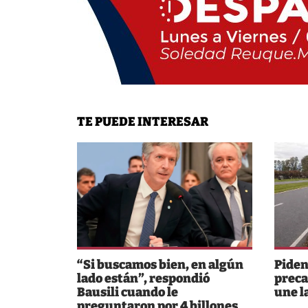
TE PUEDE INTERESAR
“Si buscamos bien, en algún
Piden
lado están”, respondió
preca
Bausili cuando le
une l
preguntaron por 4 billones