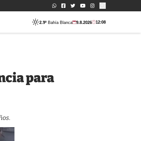
Buscar:
12:08
2.9º
Bahía Blanca
9.8.2026
ncia para
ños.