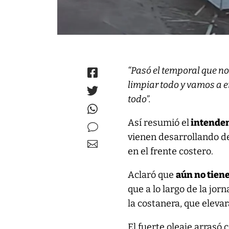
“Pasó el temporal que no
limpiar todo y vamos a 
todo”.
Así resumió el
intende
vienen desarrollando d
en el frente costero.
Aclaró que
aún no tien
que a lo largo de la jo
la costanera, que eleva
El fuerte oleaje arrasó