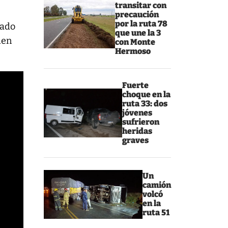
transitar con
precaución
por la ruta 78
tado
que une la 3
den
con Monte
Hermoso
Fuerte
choque en la
ruta 33: dos
jóvenes
sufrieron
heridas
graves
Un
camión
volcó
en la
ruta 51