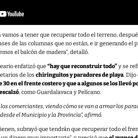
 vamos a tener que recuperar todo el terreno, despu
ases de las columnas que no están, e ir generando el 
mos el balcón de madera”, detalló.
neario enfatizó que
“hay que reconstruir todo”
y se ref
ietarios de los
chiringuitos y paradores de playa
. Dijo
30 en el frente costero y que a algunos se los llevó p
descalzó
, como Guardalavaca y Pelícano.
los comerciantes, viendo cómo se van a armar los para
esde el Municipio y la Provincia”, afirmó.
vienen, subrayó que tendrán que recuperar todo el fre
á un dinero muy importante”, y precisó que
el avance d