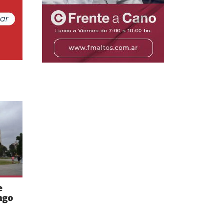
e
ngo