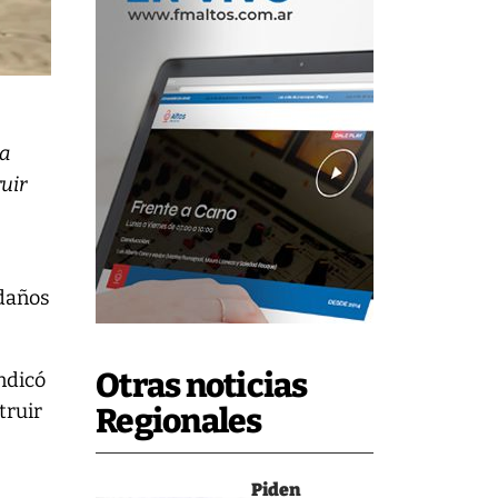
ra
uir
 daños
Otras noticias
indicó
truir
Regionales
Piden