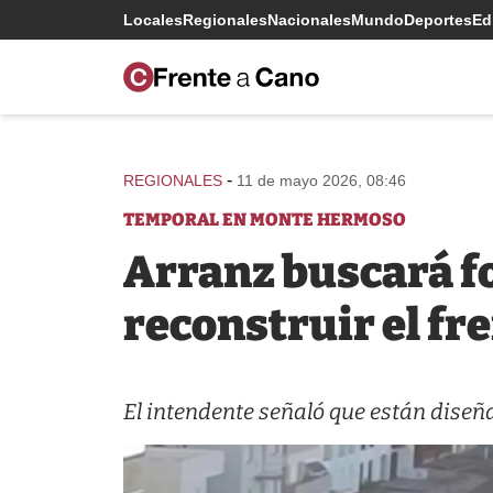
Locales
Regionales
Nacionales
Mundo
Deportes
Edi
-
REGIONALES
11 de mayo 2026, 08:46
TEMPORAL EN MONTE HERMOSO
Arranz buscará f
reconstruir el fr
El intendente señaló que están diseña