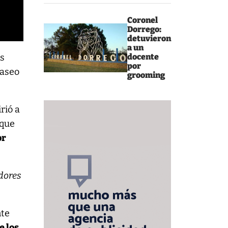
Coronel
Dorrego:
detuvieron
a un
docente
és
por
paseo
grooming
irió a
 que
or
dores
nte
e los