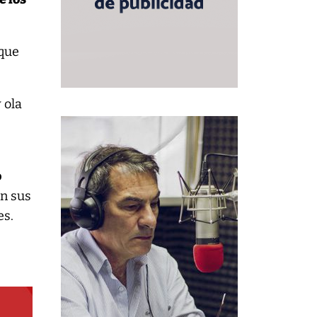
 que
 ola
o
en sus
es.