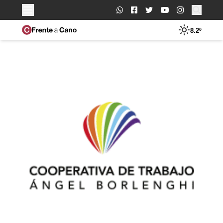
Buscar:
8.2º