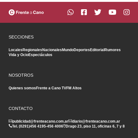
SECCIONES
Locales
Regionales
Nacionales
Mundo
Deportes
Editorial
Rumores
Vida y Ocio
Espectáculos
NOSOTROS
Quienes somos
Frente a Cano TV
FM Altos
CONTACTO
publicidad@frenteacano.com.ar
diario@frenteacano.com.ar
Tel. (0291)
456 4195
-
456 4006
Drago 23, piso 11, oficinas 6, 7 y 8