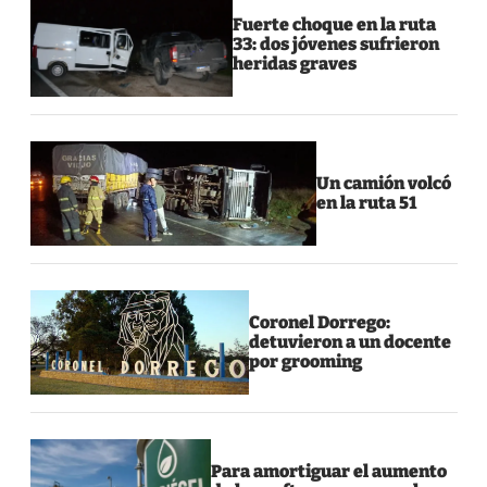
Fuerte choque en la ruta
33: dos jóvenes sufrieron
heridas graves
Un camión volcó
en la ruta 51
Coronel Dorrego:
detuvieron a un docente
por grooming
Para amortiguar el aumento