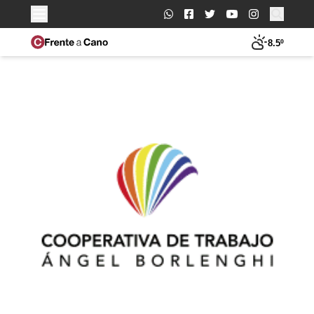
Buscar:
8.5º