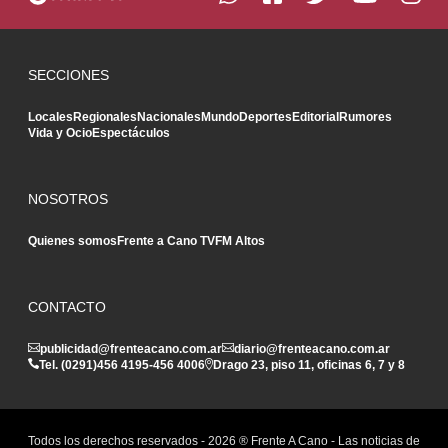
SECCIONES
Locales
Regionales
Nacionales
Mundo
Deportes
Editorial
Rumores
Vida y Ocio
Espectáculos
NOSOTROS
Quienes somos
Frente a Cano TV
FM Altos
CONTACTO
publicidad@frenteacano.com.ar
diario@frenteacano.com.ar
Tel. (0291)
456 4195
-
456 4006
Drago 23, piso 11, oficinas 6, 7 y 8
Todos los derechos reservados -
2026
® Frente A Cano - Las noticias de