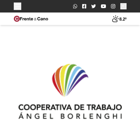
Buscar:
8.2º