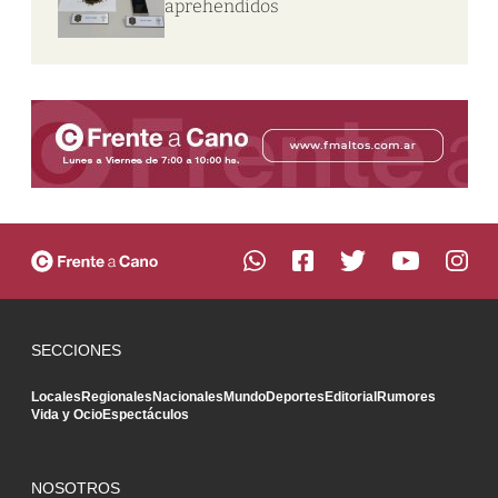
aprehendidos
SECCIONES
Locales
Regionales
Nacionales
Mundo
Deportes
Editorial
Rumores
Vida y Ocio
Espectáculos
NOSOTROS