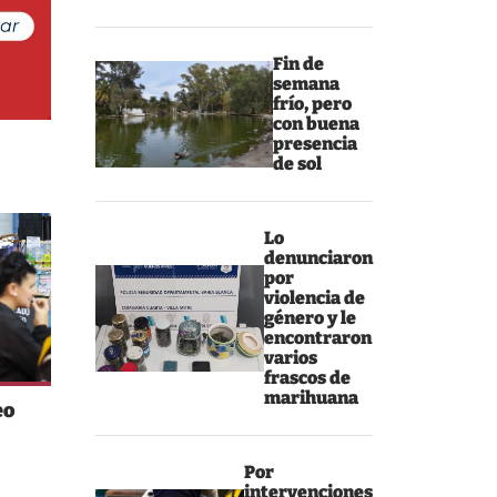
Fin de
semana
frío, pero
con buena
presencia
de sol
Lo
denunciaron
por
violencia de
género y le
encontraron
varios
frascos de
marihuana
eo
Por
intervenciones