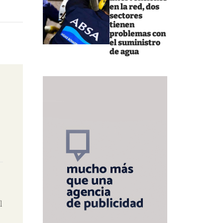
en la red, dos
sectores
tienen
problemas con
el suministro
de agua
l