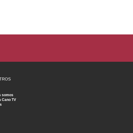
TROS
s somos
a Cano TV
s