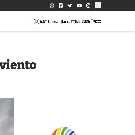
Buscar:
4:55
6.9º
Bahía Blanca
8.8.2026
 viento