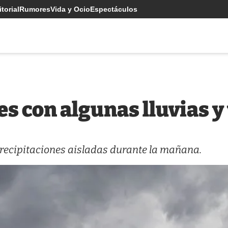
torial
Rumores
Vida y Ocio
Espectáculos
es con algunas lluvias y
precipitaciones aisladas durante la mañana.