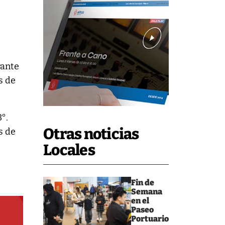
rante
s de
3°.
Otras noticias
s de
Locales
Fin de
Semana
en el
Paseo
Portuario