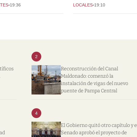
-
-
TES
19:36
LOCALES
19:10
2
tíficos
Reconstrucción del Canal
l
Maldonado: comenzó la
instalación de vigas del nuevo
puente de Pampa Central
4
El Gobierno quitó otro capítulo y e
dad
Senado aprobó el proyecto de