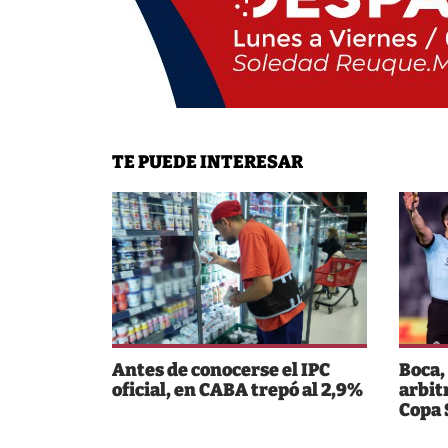
TE PUEDE INTERESAR
Antes de conocerse el IPC
Boca,
oficial, en CABA trepó al 2,9%
arbit
Copa