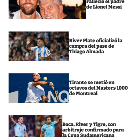
Falleció el padre
de Lionel Messi
River Plate oficializó la
compra del pase de
Thiago Almada
Tirante se metió en
octavos del Masters 1000
de Montreal
Boca, River y Tigre, con
arbitraje confirmado para
la Copa Sudamericana