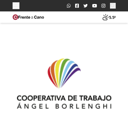
Buscar:
5.5º