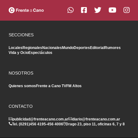
SECCIONES
Locales
Regionales
Nacionales
Mundo
Deportes
Editorial
Rumores
Vida y Ocio
Espectáculos
NOSOTROS
Quienes somos
Frente a Cano TV
FM Altos
CONTACTO
publicidad@frenteacano.com.ar
diario@frenteacano.com.ar
Tel. (0291)
456 4195
-
456 4006
Drago 23, piso 11, oficinas 6, 7 y 8