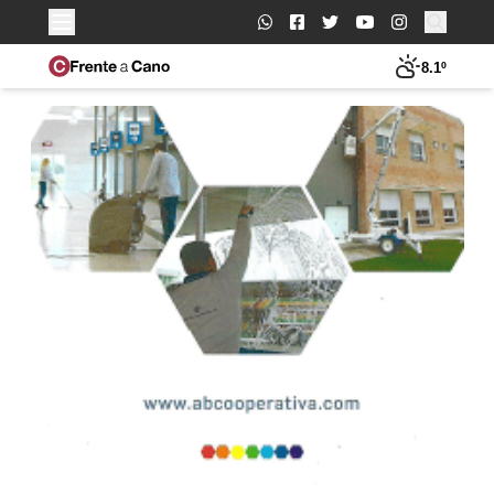
Buscar:
8.1º