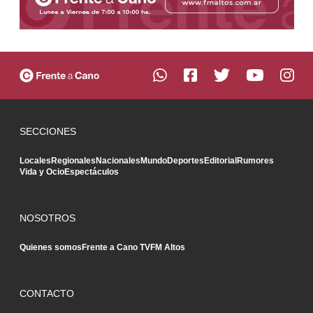
SECCIONES
Locales
Regionales
Nacionales
Mundo
Deportes
Editorial
Rumores
Vida y Ocio
Espectáculos
NOSOTROS
Quienes somos
Frente a Cano TV
FM Altos
CONTACTO