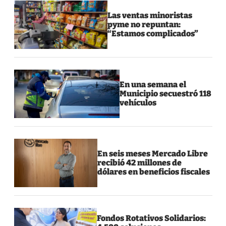
Las ventas minoristas
pyme no repuntan:
“Estamos complicados”
En una semana el
Municipio secuestró 118
vehículos
En seis meses Mercado Libre
recibió 42 millones de
dólares en beneficios fiscales
Fondos Rotativos Solidarios: