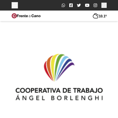
Buscar:
10.1º