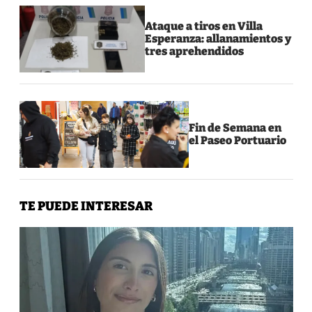
Ataque a tiros en Villa
Esperanza: allanamientos y
tres aprehendidos
Fin de Semana en
el Paseo Portuario
TE PUEDE INTERESAR