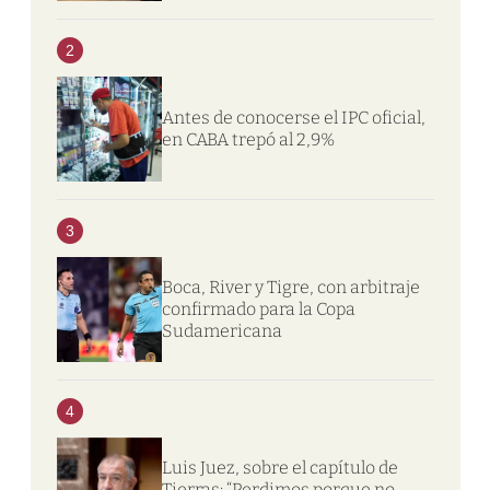
2
Antes de conocerse el IPC oficial,
en CABA trepó al 2,9%
3
Boca, River y Tigre, con arbitraje
confirmado para la Copa
Sudamericana
4
Luis Juez, sobre el capítulo de
Tierras: “Perdimos porque no