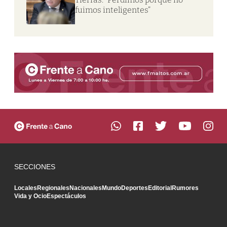
fuimos inteligentes”
SECCIONES
Locales
Regionales
Nacionales
Mundo
Deportes
Editorial
Rumores
Vida y Ocio
Espectáculos