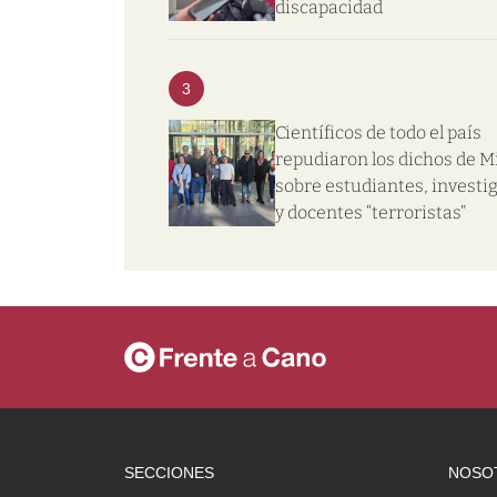
discapacidad
3
Científicos de todo el país
repudiaron los dichos de Mi
sobre estudiantes, investi
y docentes “terroristas”
SECCIONES
NOSO