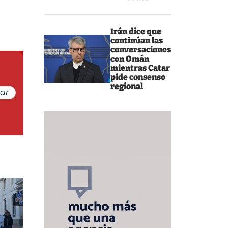
Irán dice que
continúan las
conversaciones
con Omán
mientras Catar
pide consenso
regional