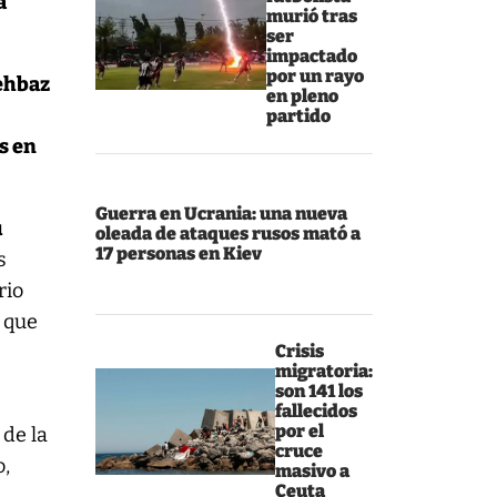
a
murió tras
ser
impactado
por un rayo
ehbaz
en pleno
partido
s en
Guerra en Ucrania: una nueva
u
oleada de ataques rusos mató a
17 personas en Kiev
s
rio
 que
Crisis
migratoria:
son 141 los
fallecidos
por el
 de la
cruce
o,
masivo a
Ceuta