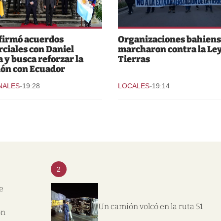
 firmó acuerdos
Organizaciones bahiens
ciales con Daniel
marcharon contra la Ley
 y busca reforzar la
Tierras
ión con Ecuador
-
-
NALES
19:28
LOCALES
19:14
2
e
Un camión volcó en la ruta 51
on