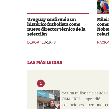
Uruguay confirmó a un
Milei
histórico futbolista como
comer
nuevo director técnico de la
Noboa
selección
relac
-
DEPORTES
19:48
NACIO
LAS MÁS LEIDAS
1
Por una millonaria deuda d
IOMA, IREL suspendió
prestaciones a personas c