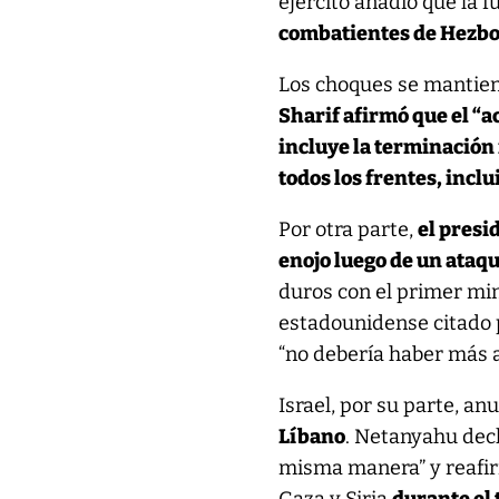
ejército añadió que la f
combatientes de Hezbo
Los choques se mantien
Sharif afirmó que el “
incluye la terminación
todos los frentes, inclu
Por otra parte,
el presi
enojo luego de un ataqu
duros con el primer min
estadounidense citado 
“no debería haber más a
Israel, por su parte, a
Líbano
. Netanyahu decl
misma manera” y reafir