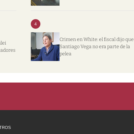
4
Crimen en White: el fiscal dijo que
lei
Santiago Vega no era parte de la
gadores
pelea
TROS