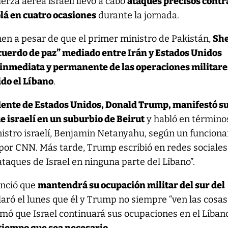
uerza aérea israelí llevó a cabo
ataques precisos contr
lá en cuatro ocasiones
durante la jornada.
en a pesar de que el primer ministro de Pakistán,
Sh
acuerdo de paz” mediado entre Irán y Estados Unidos
 inmediata y permanente de las operaciones militare
ido el Líbano
.
dente de Estados Unidos, Donald Trump, manifestó s
e israelí en un suburbio de Beirut
y habló en término
istro israelí, Benjamin Netanyahu, según un funciona
por CNN. Más tarde, Trump escribió en redes sociales
taques de Israel en ninguna parte del Líbano”.
nunció que
mantendrá su ocupación militar del sur del
aró el lunes que él y Trump no siempre “ven las cosas
mó que Israel continuará sus ocupaciones en el Líban