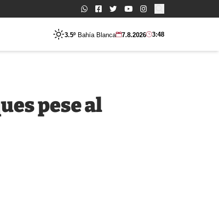
Buscar:
3:48
3.5º
Bahía Blanca
7.8.2026
ues pese al