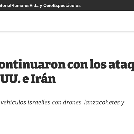
torial
Rumores
Vida y Ocio
Espectáculos
continuaron con los ataq
UU. e Irán
vehículos israelíes con drones, lanzacohetes y