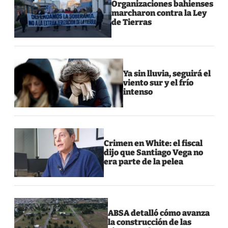
Organizaciones bahienses
marcharon contra la Ley
de Tierras
Ya sin lluvia, seguirá el
viento sur y el frío
intenso
Crimen en White: el fiscal
dijo que Santiago Vega no
era parte de la pelea
ABSA detalló cómo avanza
la construcción de las