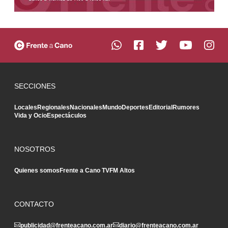
SECCIONES
Locales
Regionales
Nacionales
Mundo
Deportes
Editorial
Rumores
Vida y Ocio
Espectáculos
NOSOTROS
Quienes somos
Frente a Cano TV
FM Altos
CONTACTO
publicidad@frenteacano.com.ar
diario@frenteacano.com.ar