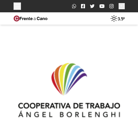
Buscar:
3.5º