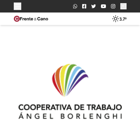
Buscar:
3.7º