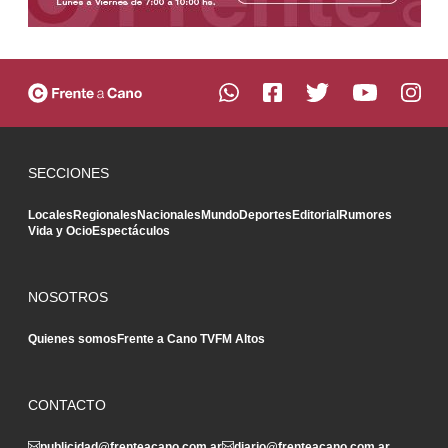
SECCIONES
Locales
Regionales
Nacionales
Mundo
Deportes
Editorial
Rumores
Vida y Ocio
Espectáculos
NOSOTROS
Quienes somos
Frente a Cano TV
FM Altos
CONTACTO
publicidad@frenteacano.com.ar
diario@frenteacano.com.ar