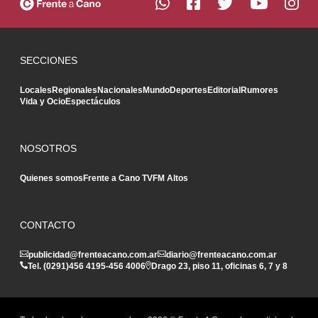
SECCIONES
Locales
Regionales
Nacionales
Mundo
Deportes
Editorial
Rumores
Vida y Ocio
Espectáculos
NOSOTROS
Quienes somos
Frente a Cano TV
FM Altos
CONTACTO
publicidad@frenteacano.com.ar
diario@frenteacano.com.ar
Tel. (0291)
456 4195
-
456 4006
Drago 23, piso 11, oficinas 6, 7 y 8