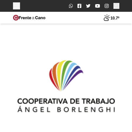
Buscar:
10.7º