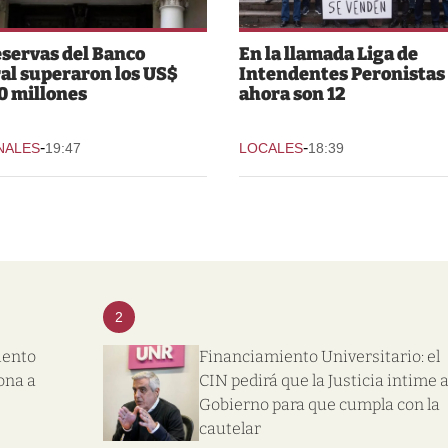
eservas del Banco
En la llamada Liga de
al superaron los US$
Intendentes Peronistas
0 millones
ahora son 12
-
-
NALES
19:47
LOCALES
18:39
2
iento
Financiamiento Universitario: el
ona a
CIN pedirá que la Justicia intime a
Gobierno para que cumpla con la
cautelar