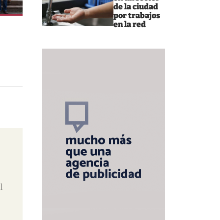
de la ciudad
por trabajos
en la red
l