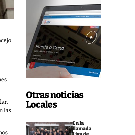
ncejo
nes
Otras noticias
lar,
Locales
n las
En la
llamada
imos
Liga de