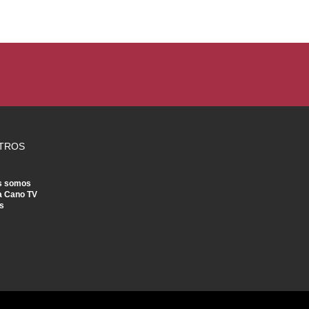
TROS
s somos
a Cano TV
s