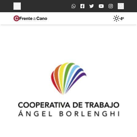
Buscar:
4º