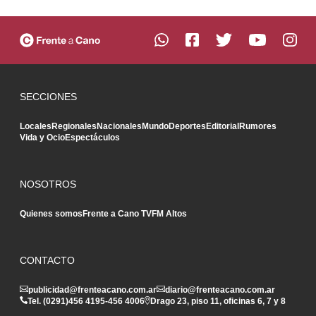
SECCIONES
Locales
Regionales
Nacionales
Mundo
Deportes
Editorial
Rumores
Vida y Ocio
Espectáculos
NOSOTROS
Quienes somos
Frente a Cano TV
FM Altos
CONTACTO
publicidad@frenteacano.com.ar
diario@frenteacano.com.ar
Tel. (0291)
456 4195
-
456 4006
Drago 23, piso 11, oficinas 6, 7 y 8