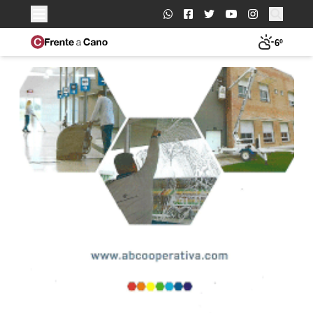
Buscar:
6º