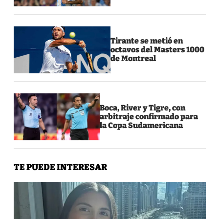
Tirante se metió en
octavos del Masters 1000
de Montreal
Boca, River y Tigre, con
arbitraje confirmado para
la Copa Sudamericana
TE PUEDE INTERESAR