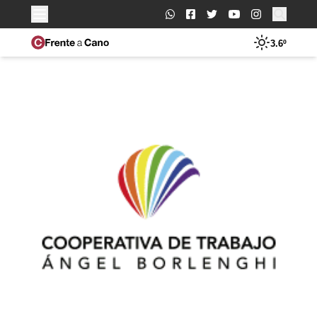
Buscar:
3.6º