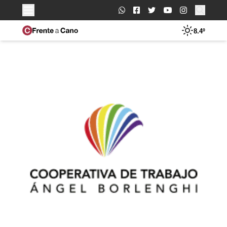
Buscar:
8.4º