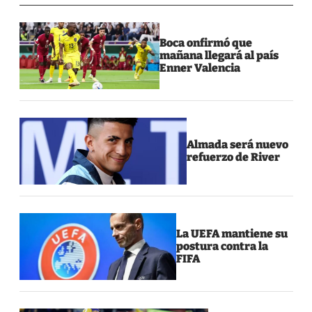
Boca onfirmó que
mañana llegará al país
Enner Valencia
Almada será nuevo
refuerzo de River
La UEFA mantiene su
postura contra la
FIFA