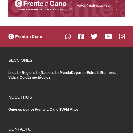
SECCIONES
Locales
Regionales
Nacionales
Mundo
Deportes
Editorial
Rumores
Vida y Ocio
Espectáculos
NOSOTROS
Quienes somos
Frente a Cano TV
FM Altos
CONTACTO