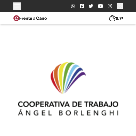
Buscar:
8.7º