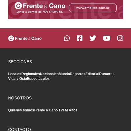
SECCIONES
Locales
Regionales
Nacionales
Mundo
Deportes
Editorial
Rumores
Vida y Ocio
Espectáculos
NOSOTROS
Quienes somos
Frente a Cano TV
FM Altos
CONTACTO