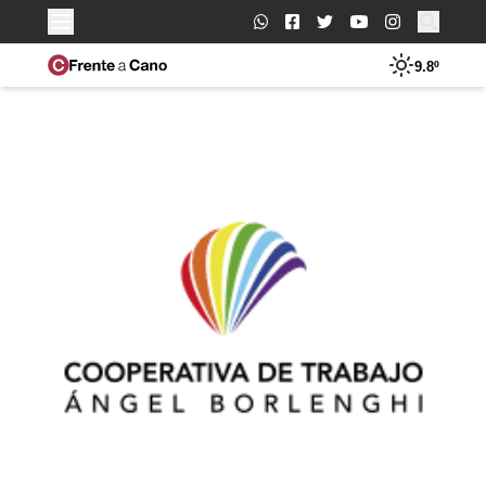
Buscar:
9.8º