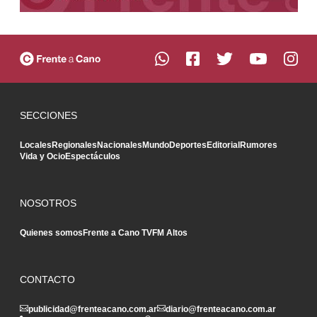
SECCIONES
Locales
Regionales
Nacionales
Mundo
Deportes
Editorial
Rumores
Vida y Ocio
Espectáculos
NOSOTROS
Quienes somos
Frente a Cano TV
FM Altos
CONTACTO
publicidad@frenteacano.com.ar
diario@frenteacano.com.ar