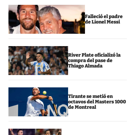
Falleció el padre
de Lionel Messi
River Plate oficializó la
compra del pase de
Thiago Almada
Tirante se metió en
octavos del Masters 1000
de Montreal