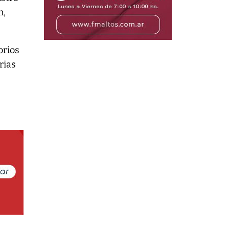
n,
orios
rias