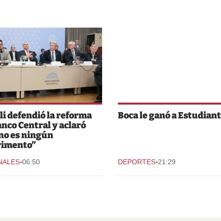
li defendió la reforma
Boca le ganó a Estudian
anco Central y aclaró
no es ningún
rimento”
-
-
NALES
06:50
DEPORTES
21:29