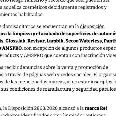
serio riesgo sanitario y recordó que sólo pueden ser
os aquellos cosméticos debidamente registrados y
mientos habilitados.
os domisanitarios se encuentran en la
disposición
ra la limpieza y el acabado de superficies de automó
is, Gloss lab, Revisur, Lambik, Secoo Waterless, Pan
s y AMSPRO
, con excepción de algunos productos espec
 Products y AMSPRO que cuentan con inscripción vige
s recibir denuncias sobre la venta y promoción de
s a través de páginas web y redes sociales. El organi
os de las mencionadas marcas, al no estar inscriptos, 
e sus condiciones de manufactura y seguridad para lo
, la
Disposición 2863/2026
alcanzó a la
marca Re!
productos identificados como limpiador antigrasa,