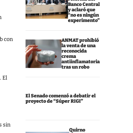
Banco Central
y aclaró que
“no es ningún
n
experimento”
eb con
ANMAT prohibió
la venta de una
reconocida
crema
antiinflamatoria
tras un robo
S
. El
e
El Senado comenzó a debatir el
proyecto de “Súper RIGI”
s sin
Quirno