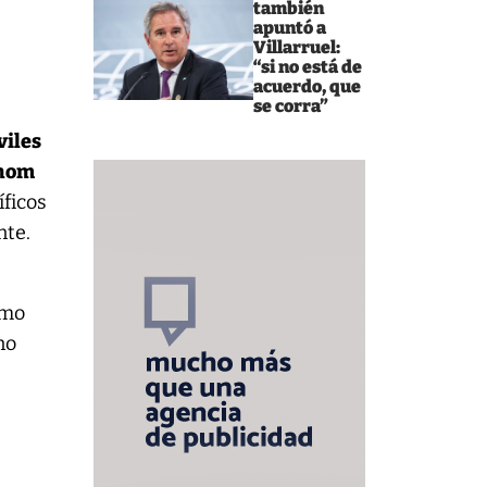
también
apuntó a
Villarruel:
“si no está de
acuerdo, que
se corra”
viles
thom
íficos
nte.
smo
no
s