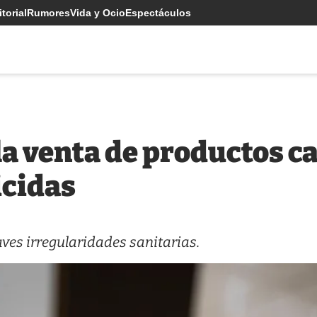
torial
Rumores
Vida y Ocio
Espectáculos
 venta de productos ca
icidas
ves irregularidades sanitarias.