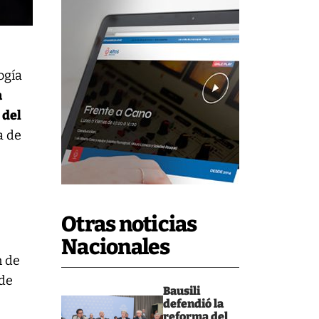
ogía
a
 del
a de
Otras noticias
Nacionales
n de
 de
Bausili
defendió la
reforma del