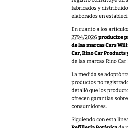
registro constituye un 
fabricados y distribuid
elaborados en estableci
En cuanto a los artícul
2794/2026
productos pa
de las marcas Cars Will
Car, Rino Car Product
de las marcas Rino Car
La medida se adoptó tra
productos no registrado
detalló que los product
ofrecen garantías sobr
consumidores.
Siguiendo con esta línea
Refillería Botánica
de 