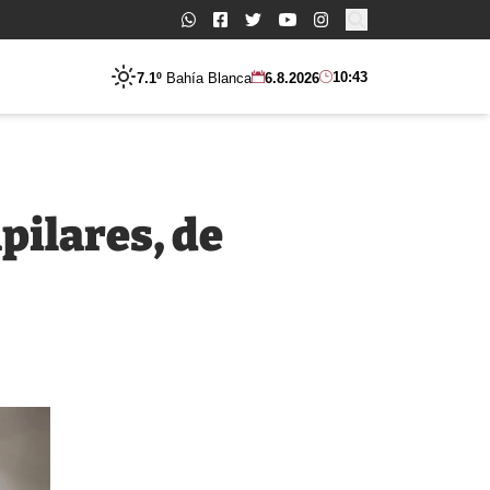
Buscar:
10:43
7.1º
Bahía Blanca
6.8.2026
pilares, de