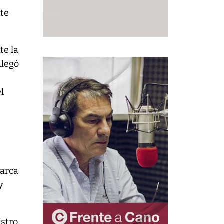
nte
te la
alegó
l
marca
y
istro