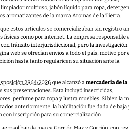
, limpiador multiuso, jabón líquido para ropa, deterge
a los aromatizantes de la marca Aromas de la Tierra.
 que estos artículos se comercializaban sin registro an
s físicas como por internet. La empresa responsable 
con tránsito interjurisdiccional, pero la investigación
na web se ofrecían envíos a todo el país, motivo por e
bición hasta tanto regularicen su situación ante la
isposición 2864/2026
que alcanzó a
mercadería de la
as sus presentaciones. Esta incluyó insecticidas,
ores, perfume para ropa y lustra muebles. Si bien la 
rados anteriormente, la habilitación fue dada de baja 
 con inscripción para su comercialización.
n aerosol bajo la marca Gorrión Max y Gorrión, con reg