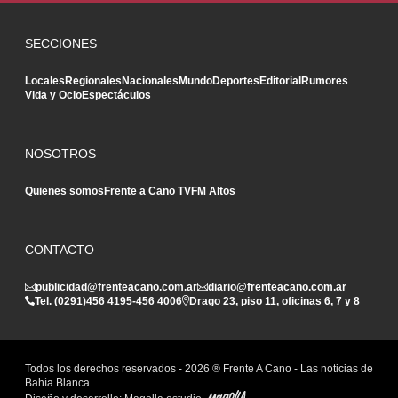
SECCIONES
Locales
Regionales
Nacionales
Mundo
Deportes
Editorial
Rumores
Vida y Ocio
Espectáculos
NOSOTROS
Quienes somos
Frente a Cano TV
FM Altos
CONTACTO
publicidad@frenteacano.com.ar
diario@frenteacano.com.ar
Tel. (0291)
456 4195
-
456 4006
Drago 23, piso 11, oficinas 6, 7 y 8
Todos los derechos reservados -
2026
® Frente A Cano - Las noticias de
Bahía Blanca