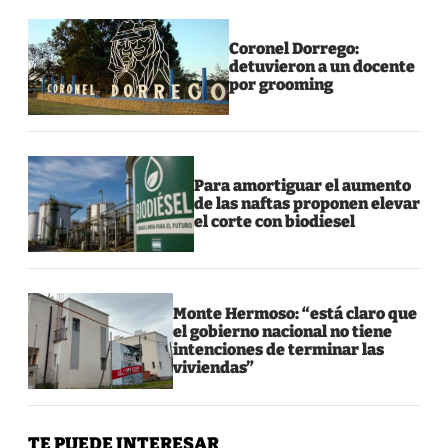
Coronel Dorrego:
detuvieron a un docente
por grooming
Para amortiguar el aumento
de las naftas proponen elevar
el corte con biodiesel
Monte Hermoso: “está claro que
el gobierno nacional no tiene
intenciones de terminar las
viviendas”
TE PUEDE INTERESAR