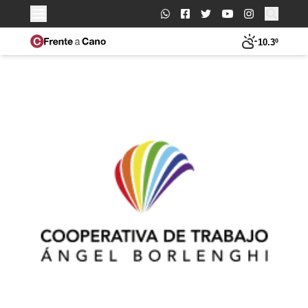
Buscar:
10.3º