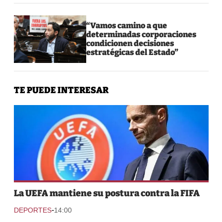
“Vamos camino a que
determinadas corporaciones
condicionen decisiones
estratégicas del Estado”
TE PUEDE INTERESAR
La UEFA mantiene su postura contra la FIFA
-
DEPORTES
14:00