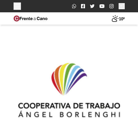
Buscar:
10º