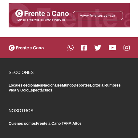
SECCIONES
Locales
Regionales
Nacionales
Mundo
Deportes
Editorial
Rumores
Vida y Ocio
Espectáculos
NOSOTROS
Quienes somos
Frente a Cano TV
FM Altos