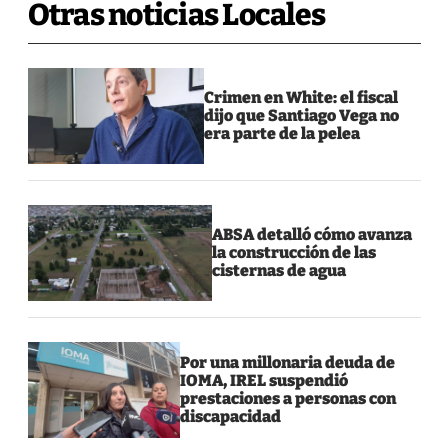
Otras noticias Locales
Crimen en White: el fiscal
dijo que Santiago Vega no
era parte de la pelea
ABSA detalló cómo avanza
la construcción de las
cisternas de agua
Por una millonaria deuda de
IOMA, IREL suspendió
prestaciones a personas con
discapacidad