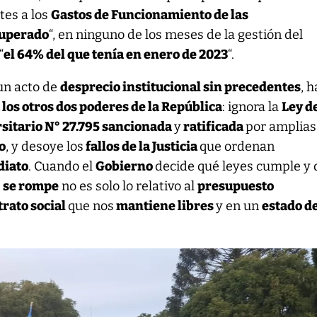
tes a los
Gastos de Funcionamiento de las
superado
“, en ninguno de los meses de la gestión del
“
el 64% del que tenía en enero de 2023
“.
 un acto de
desprecio institucional sin precedentes
, h
 los otros dos poderes de la República
: ignora la
Ley d
sitario N° 27.795 sancionada
y
ratificada
por amplias
o
, y desoye los
fallos de la Justicia
que ordenan
diato
. Cuando el
Gobierno
decide qué leyes cumple y 
e
se rompe
no es solo lo relativo al
presupuesto
rato social
que nos
mantiene libres
y en un
estado d