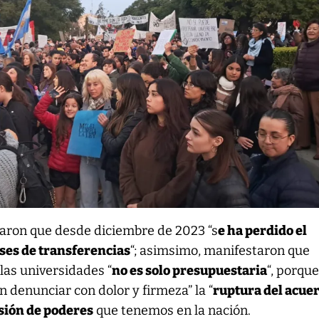
caron que desde diciembre de 2023 “s
e ha perdido el
eses de transferencias
“; asimsimo, manifestaron que
las universidades “
no es solo presupuestaria
“, porqu
denunciar con dolor y firmeza” la “
ruptura del acue
sión de poderes
que tenemos en la nación.