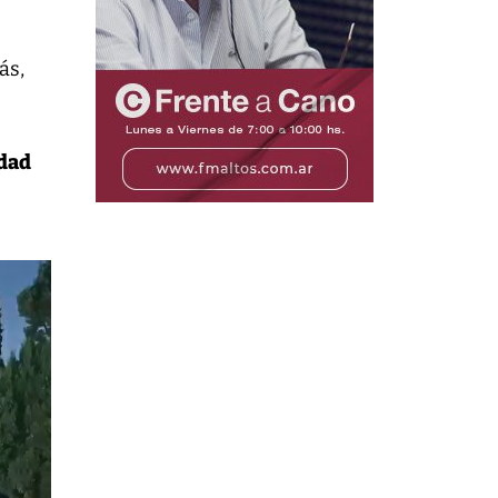
ás,
dad