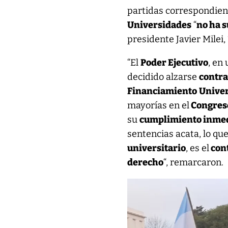
partidas correspondien
Universidades
“
no ha 
presidente Javier Milei, 
“El
Poder Ejecutivo
, en
decidido alzarse
contra
Financiamiento
Univer
mayorías en el
Congres
su
cumplimiento inme
sentencias acata, lo qu
universitario
, es el
cont
derecho
“, remarcaron.