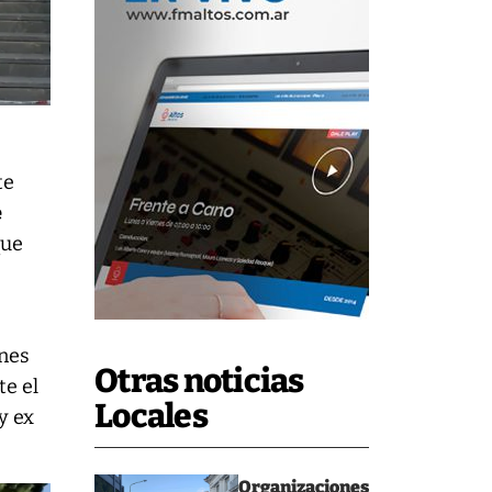
te
e
que
ones
Otras noticias
te el
Locales
y ex
Organizaciones