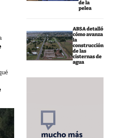
de la
pelea
ABSA detalló
cómo avanza
a
la
construcción
e
de las
cisternas de
agua
qué
e