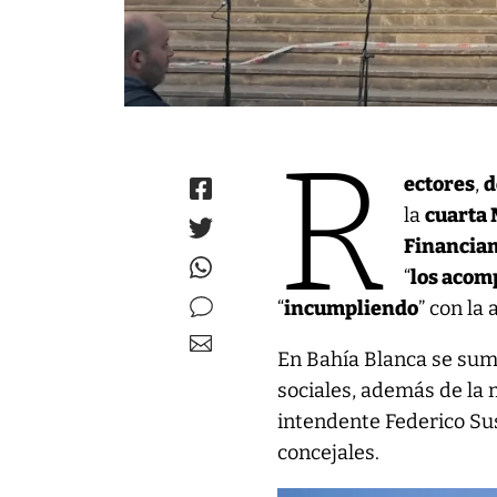
R
ectores
,
d
la
cuarta 
Financia
“
los aco
“
incumpliendo
” con la
En Bahía Blanca se sum
sociales, además de la 
intendente Federico Sus
concejales.