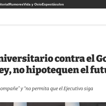
torial
Rumores
Vida y Ocio
Espectáculos
iversitario contra el G
ey, no hipotequen el fu
compañe” y “no permita que el Ejecutivo siga