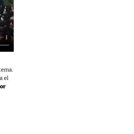
stema.
a el
or