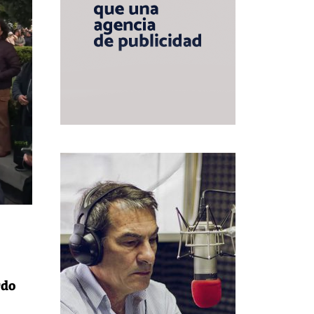
e
rdo