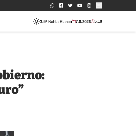
Buscar:
5:10
3.5º
Bahía Blanca
7.8.2026
obierno:
turo”