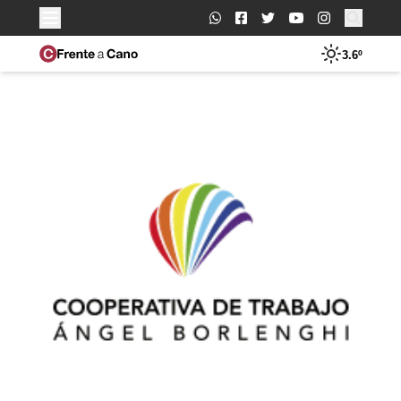
Buscar:
3.6º