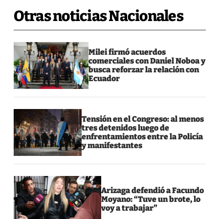
Otras noticias Nacionales
Milei firmó acuerdos
comerciales con Daniel Noboa y
busca reforzar la relación con
Ecuador
Tensión en el Congreso: al menos
tres detenidos luego de
enfrentamientos entre la Policía
y manifestantes
Arizaga defendió a Facundo
Moyano: “Tuve un brote, lo
voy a trabajar”