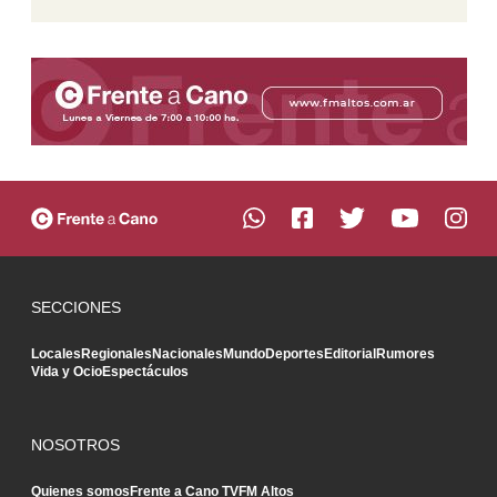
SECCIONES
Locales
Regionales
Nacionales
Mundo
Deportes
Editorial
Rumores
Vida y Ocio
Espectáculos
NOSOTROS
Quienes somos
Frente a Cano TV
FM Altos