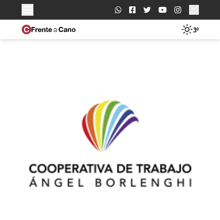
Buscar:
3º