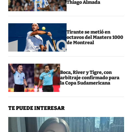
Thiago Almada
Tirante se metió en
octavos del Masters 1000
de Montreal
Boca, River y Tigre, con
arbitraje confirmado para
la Copa Sudamericana
TE PUEDE INTERESAR