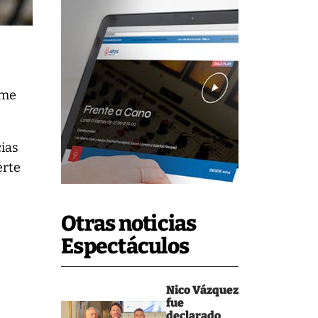
rme
cias
erte
Otras noticias
Espectáculos
Nico Vázquez
fue
declarado