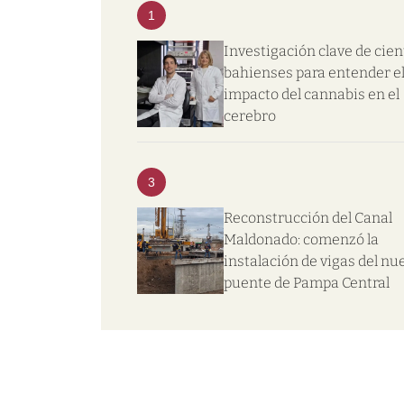
1
Investigación clave de cien
bahienses para entender e
impacto del cannabis en el
cerebro
3
Reconstrucción del Canal
Maldonado: comenzó la
instalación de vigas del nu
puente de Pampa Central