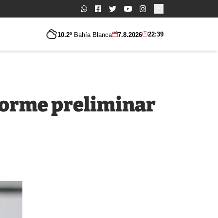
Buscar:
22:39
10.2º
Bahía Blanca
7.8.2026
nforme preliminar