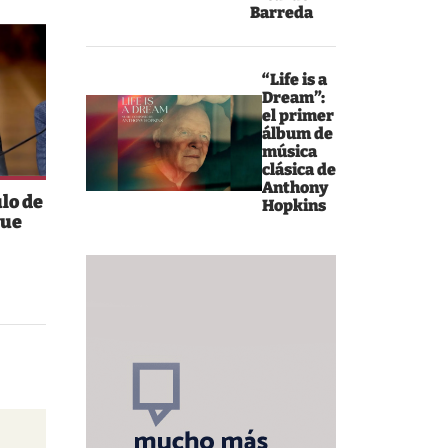
Barreda
“Life is a
Dream”:
el primer
álbum de
música
clásica de
Anthony
ulo de
Hopkins
que