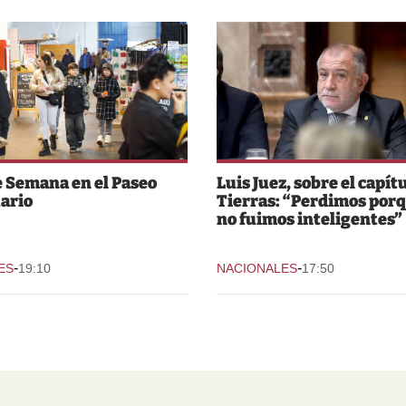
e Semana en el Paseo
Luis Juez, sobre el capít
ario
Tierras: “Perdimos por
no fuimos inteligentes”
-
-
ES
19:10
NACIONALES
17:50