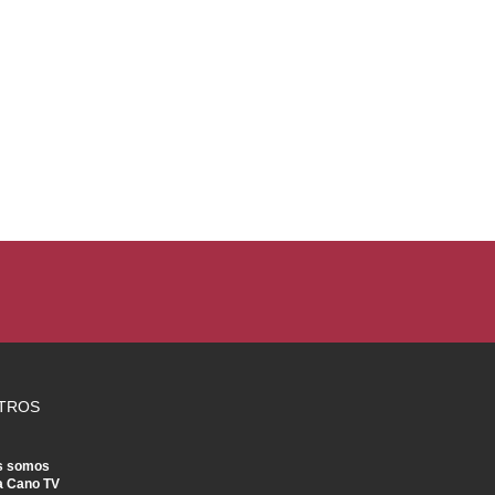
TROS
s somos
a Cano TV