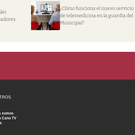
¿Cómo funciona el nuevo servicio
lei
de telemedicina en la guardia del
gadores
Municipal?
TROS
s somos
a Cano TV
s