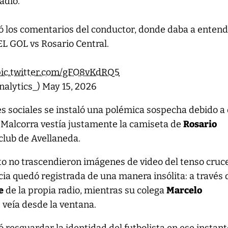
adio.
inó los comentarios del conductor, donde daba a enten
 GOL vs Rosario Central.
pic.twitter.com/gFO8vKdRQ5
nalytics_)
May 15, 2026
es sociales se instaló una polémica sospecha debido a 
 Malcorra vestía justamente la camiseta de
Rosario
 club de Avellaneda.
to no trascendieron imágenes de video del tenso cruc
ncia quedó registrada de una manera insólita: a través 
e
de la propia radio, mientras su colega
Marcelo
 veía desde la ventana.