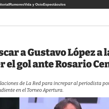
torial
Rumores
Vida y Ocio
Espectáculos
scar a Gustavo López a l
r el gol ante Rosario Ce
talaciones de La Red para increpar al periodista po
diente en el Torneo Apertura.