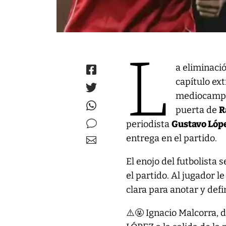
L
a eliminaci
capítulo ext
mediocamp
puerta de
R
periodista
Gustavo Lóp
entrega en el partido.
El enojo del futbolista 
el partido. Al jugador 
clara para anotar y def
⚠️🤬 Ignacio Malcorra