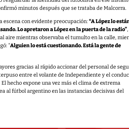
 resguardar la identidad del futbolista en ese instante
nfirmó minutos después que se trataba de Malcorra.
 la escena con evidente preocupación:
“A López lo está
sando. Lo apretaron a López en la puerta de la radio”
,
l aire mientras observaba el tumulto en la calle, mie
ó: “
Alguien lo está cuestionando. Está la gente de
ayores gracias al rápido accionar del personal de seg
nterpuso entre el volante de Independiente y el condu
. El hecho expone una vez más el clima de extrema
a al fútbol argentino en las instancias decisivas del