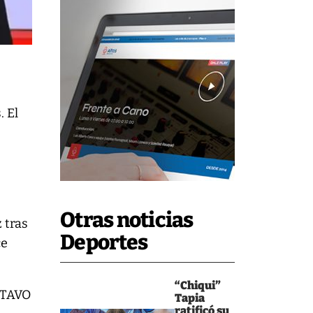
. El
Otras noticias
 tras
Deportes
ce
“Chiqui”
STAVO
Tapia
ratificó su