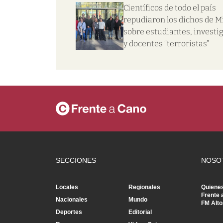
Científicos de todo el país
repudiaron los dichos de Mi
sobre estudiantes, investi
y docentes “terroristas”
SECCIONES
NOSO
Locales
Regionales
Quiene
Frente 
Nacionales
Mundo
FM Alto
Deportes
Editorial