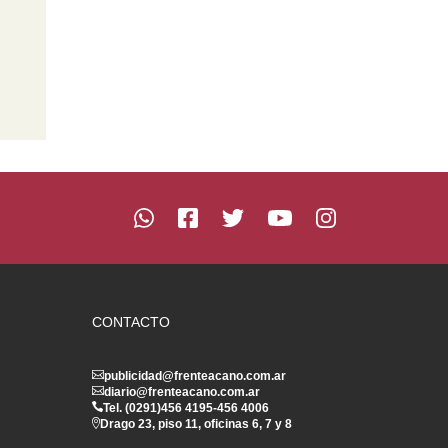
CONTACTO
publicidad@frenteacano.com.ar
diario@frenteacano.com.ar
Tel. (0291)
456 4195
-
456 4006
Drago 23, piso 11, oficinas 6, 7 y 8