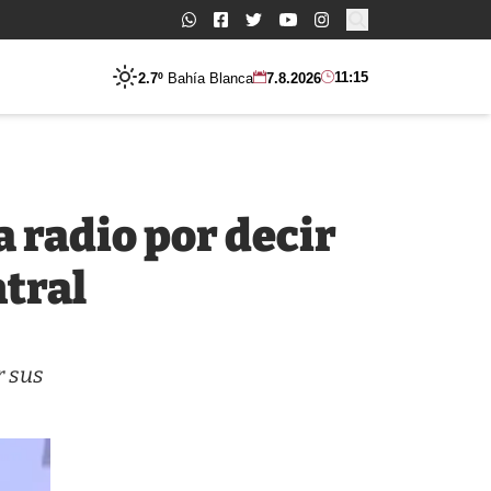
Buscar:
11:15
2.7º
Bahía Blanca
7.8.2026
a radio por decir
ntral
r sus