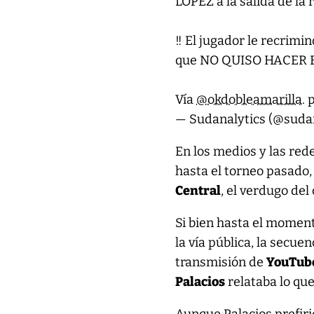
LÓPEZ a la salida de la r
‼️ El jugador le recrim
que NO QUISO HACER EL
Vía
@okdobleamarilla
.
— Sudanalytics (@suda
En los medios y las red
hasta el torneo pasado,
Central
, el verdugo del
Si bien hasta el momen
la vía pública, la secue
transmisión de
YouTub
Palacios
relataba lo que