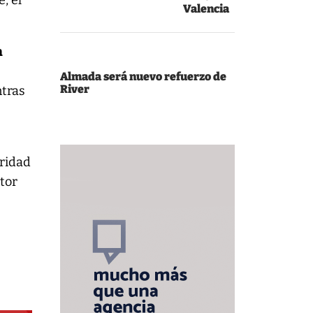
, el
Valencia
n
Almada será nuevo refuerzo de
River
ntras
uridad
ctor