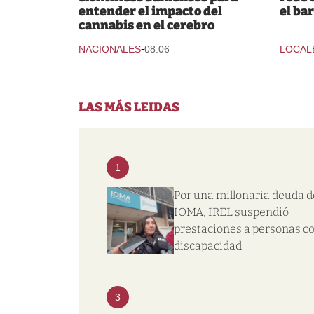
entender el impacto del
el bar
cannabis en el cerebro
-
NACIONALES
08:06
LOCAL
LAS MÁS LEIDAS
1
Por una millonaria deuda d
IOMA, IREL suspendió
prestaciones a personas c
discapacidad
3