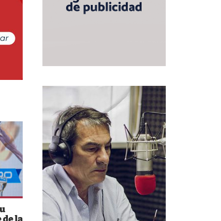
su
 de la