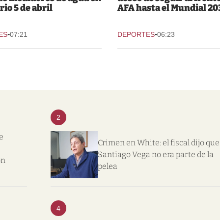
rio 5 de abril
AFA hasta el Mundial 20
-
-
ES
07:21
DEPORTES
06:23
2
e
Crimen en White: el fiscal dijo que
Santiago Vega no era parte de la
on
pelea
4