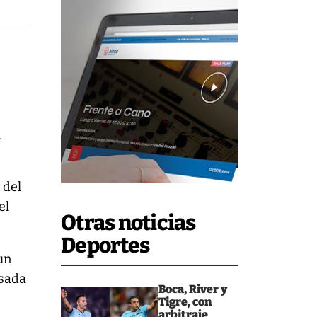
a
 del
el
Otras noticias
Deportes
 un
isada
Boca, River y
Tigre, con
arbitraje