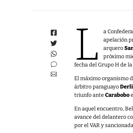
L
a Confedera
apelación pr
arquero
San
próximo mié
fecha del Grupo H de l
El máximo organismo de
árbitro paraguayo
Derl
triunfo ante
Carabobo
e
En aquel encuentro, Belt
avance del delantero 
por el VAR y sancionada