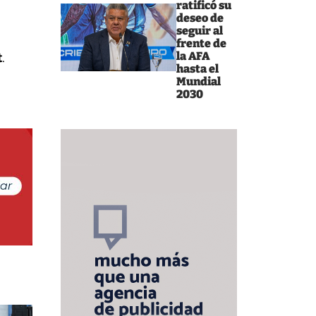
ratificó su
deseo de
seguir al
frente de
la AFA
t
.
hasta el
Mundial
2030