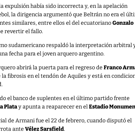
a expulsión había sido incorrecta y, en la apelación
ol, la dirigencia argumentó que Beltrán no era el últ
tes similares, entre ellos el del ecuatoriano
Gonzalo
e revertir el fallo.
mo sudamericano respaldó la interpretación arbitral 
na fecha para el joven arquero argentino.
rquero abrirá la puerta para el regreso de
Franco Arm
 la fibrosis en el tendón de Aquiles y está en condicio
d.
ado el banco de suplentes en el último partido frente
a Plata
y apunta a reaparecer en el
Estadio Monumen
cial de Armani fue el 22 de febrero, cuando disputó el
rrota ante
Vélez Sarsfield
.