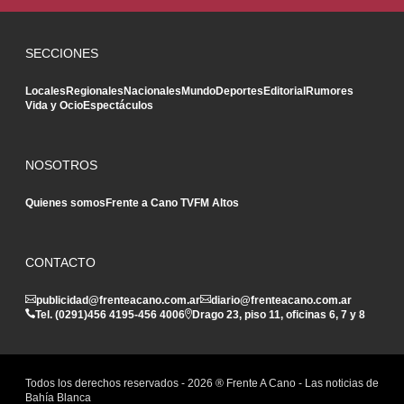
SECCIONES
Locales
Regionales
Nacionales
Mundo
Deportes
Editorial
Rumores
Vida y Ocio
Espectáculos
NOSOTROS
Quienes somos
Frente a Cano TV
FM Altos
CONTACTO
publicidad@frenteacano.com.ar
diario@frenteacano.com.ar
Tel. (0291)
456 4195
-
456 4006
Drago 23, piso 11, oficinas 6, 7 y 8
Todos los derechos reservados -
2026
® Frente A Cano - Las noticias de
Bahía Blanca