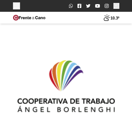
Buscar:
10.3º