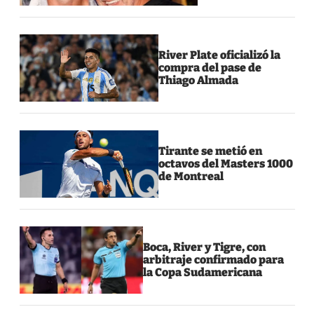
River Plate oficializó la
compra del pase de
Thiago Almada
Tirante se metió en
octavos del Masters 1000
de Montreal
Boca, River y Tigre, con
arbitraje confirmado para
la Copa Sudamericana