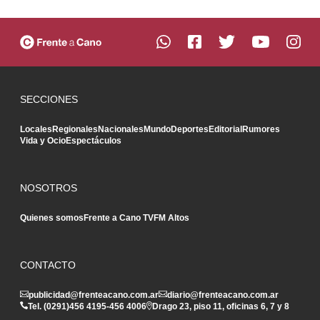
SECCIONES
Locales
Regionales
Nacionales
Mundo
Deportes
Editorial
Rumores
Vida y Ocio
Espectáculos
NOSOTROS
Quienes somos
Frente a Cano TV
FM Altos
CONTACTO
publicidad@frenteacano.com.ar
diario@frenteacano.com.ar
Tel. (0291)
456 4195
-
456 4006
Drago 23, piso 11, oficinas 6, 7 y 8