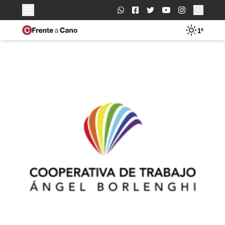
Buscar:
1º