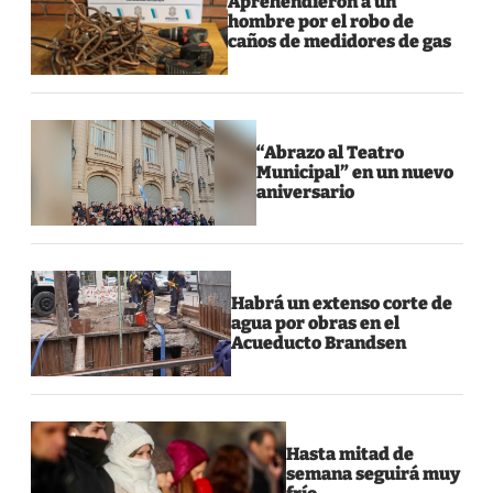
Aprehendieron a un
hombre por el robo de
caños de medidores de gas
“Abrazo al Teatro
Municipal” en un nuevo
aniversario
Habrá un extenso corte de
agua por obras en el
Acueducto Brandsen
Hasta mitad de
semana seguirá muy