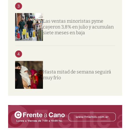
3
Las ventas minoristas pyme
cayeron 3,8% en julio y acumulan
siete meses en baja
4
Hasta mitad de semana seguirá
muy frío