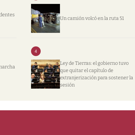
ndentes
Un camión volcó en la ruta 51
4
Ley de Tierras: el gobierno tuvo
 marcha
que quitar el capítulo de
extranjerización para sostener la
sesión