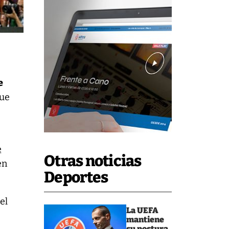
e
que
e
Otras noticias
en
Deportes
el
La UEFA
mantiene
su postura