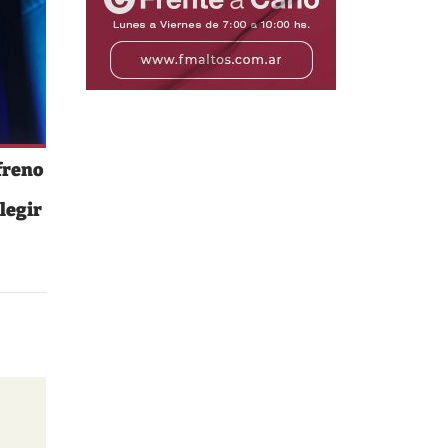
freno
legir