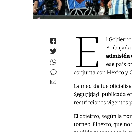
E
l Gobierno
Embajada e
admisión v
ese país o
conjunta con México y 
La medida fue oficializ
Seguridad
, publicada e
restricciones vigentes p
El objetivo, según la no
torneo. El texto, que n