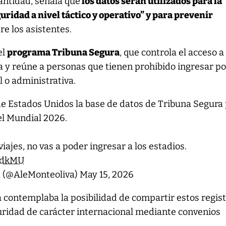
antidad, señala que
los datos serán utilizados para la
guridad a nivel táctico y operativo” y para prevenir
re los asistentes.
el
programa Tribuna Segura
, que controla el acceso a
a y reúne a personas que tienen prohibido ingresar po
al o administrativa.
de Estados Unidos la base de datos de Tribuna Segura
el Mundial 2026.
 viajes, no vas a poder ingresar a los estadios.
CtdkMU
a (@AleMonteoliva)
May 15, 2026
 contemplaba la posibilidad de compartir estos regis
ridad de carácter internacional mediante convenios