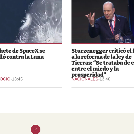
hete de SpaceX se
Sturzenegger criticó el 
lló contra la Luna
a la reforma de la ley de
Tierras: “Se trataba de e
entre el miedo y la
prosperidad”
-
-
 OCIO
13:45
NACIONALES
13:40
2