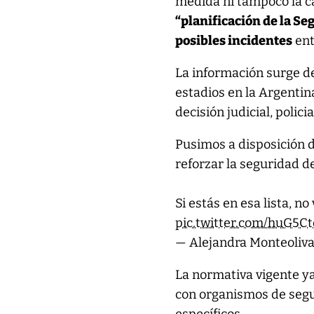
medida ni tampoco la c
“planificación de la Se
posibles incidentes
ent
La información surge d
estadios en la Argentin
decisión judicial, polici
Pusimos a disposición 
reforzar la seguridad d
Si estás en esa lista, no
pic.twitter.com/huG5
— Alejandra Monteoliv
La normativa vigente ya
con organismos de segu