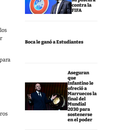
contra la
FIFA
 los
r
Boca le ganó a Estudiantes
 para
Aseguran
que
Infantino le
ofreció a
Marruecos la
final del
Mundial
2030 para
tros
sostenerse
en el poder