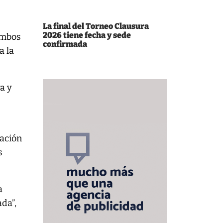
La final del Torneo Clausura
2026 tiene fecha y sede
ambos
confirmada
a la
a y
zación
s
a
ada”,