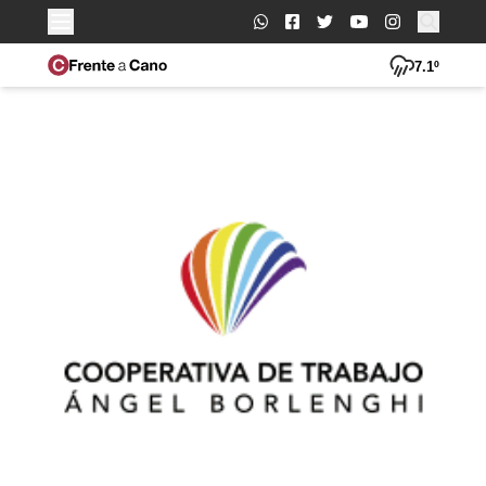
Buscar:
7.1º