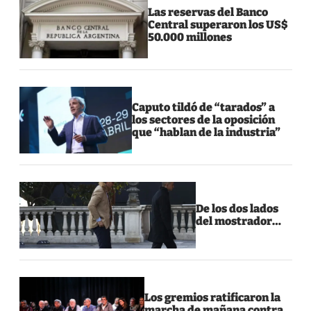
Las reservas del Banco
Central superaron los US$
50.000 millones
Caputo tildó de “tarados” a
los sectores de la oposición
que “hablan de la industria”
De los dos lados
del mostrador…
Los gremios ratificaron la
marcha de mañana contra