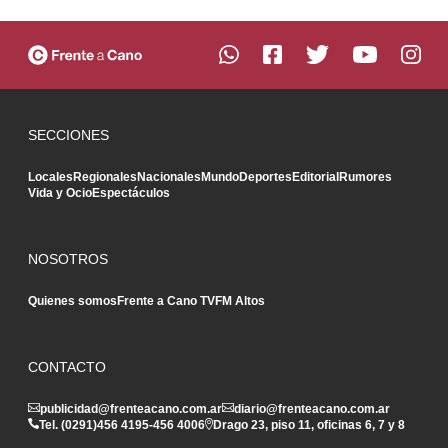
SECCIONES
Locales
Regionales
Nacionales
Mundo
Deportes
Editorial
Rumores
Vida y Ocio
Espectáculos
NOSOTROS
Quienes somos
Frente a Cano TV
FM Altos
CONTACTO
publicidad@frenteacano.com.ar
diario@frenteacano.com.ar
Tel. (0291)
456 4195
-
456 4006
Drago 23, piso 11, oficinas 6, 7 y 8