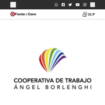
Buscar:
10.3º