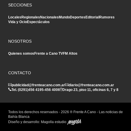
SECCIONES
Locales
Regionales
Nacionales
Mundo
Deportes
Editorial
Rumores
Vida y Ocio
Espectáculos
NOSOTROS
Quienes somos
Frente a Cano TV
FM Altos
CONTACTO
publicidad@frenteacano.com.ar
diario@frenteacano.com.ar
Tel. (0291)
456 4195
-
456 4006
Drago 23, piso 11, oficinas 6, 7 y 8
Todos los derechos reservados -
2026
® Frente A Cano - Las noticias de
Bahía Blanca
Diseño y desarrollo:
Magolla estudio