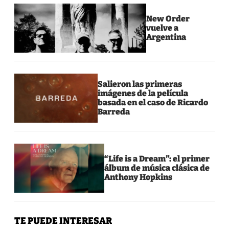
New Order
vuelve a
Argentina
Salieron las primeras
imágenes de la película
basada en el caso de Ricardo
Barreda
“Life is a Dream”: el primer
álbum de música clásica de
Anthony Hopkins
TE PUEDE INTERESAR