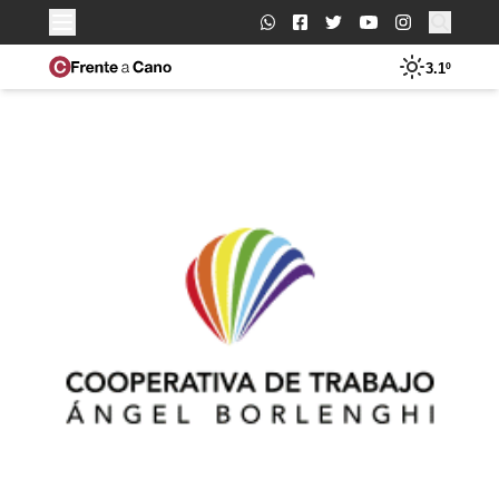
Buscar:
3.1º