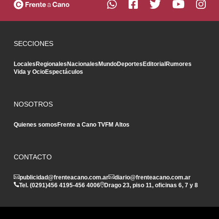
SECCIONES
Locales
Regionales
Nacionales
Mundo
Deportes
Editorial
Rumores
Vida y Ocio
Espectáculos
NOSOTROS
Quienes somos
Frente a Cano TV
FM Altos
CONTACTO
publicidad@frenteacano.com.ar
diario@frenteacano.com.ar
Tel. (0291)
456 4195
-
456 4006
Drago 23, piso 11, oficinas 6, 7 y 8