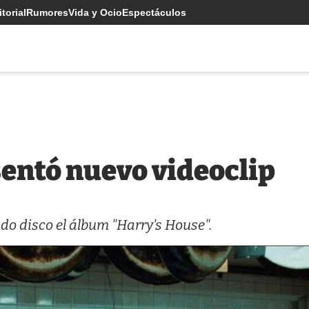
torial
Rumores
Vida y Ocio
Espectáculos
sentó nuevo videoclip
ado disco el álbum "Harry's House".