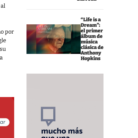
 al
“Life is a
Dream”:
el primer
no por
álbum de
gle
música
clásica de
 su
Anthony
la
Hopkins