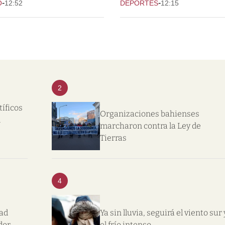
-
-
O
12:52
DEPORTES
12:15
2
tíficos
Organizaciones bahienses
l
marcharon contra la Ley de
Tierras
4
dad
Ya sin lluvia, seguirá el viento sur 
dor
el frío intenso