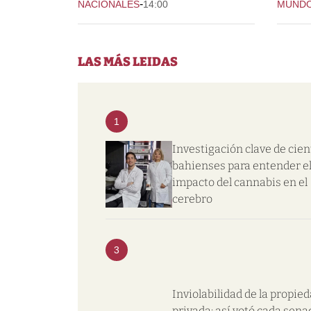
-
NACIONALES
14:00
MUND
LAS MÁS LEIDAS
1
Investigación clave de cien
bahienses para entender e
impacto del cannabis en el
cerebro
3
Inviolabilidad de la propie
privada: así votó cada sena