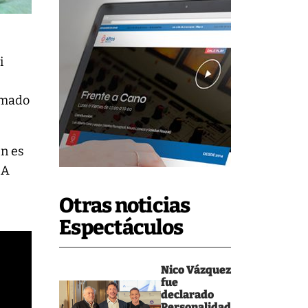
i
ilmado
en es
 A
Otras noticias
Espectáculos
Nico Vázquez
fue
declarado
Personalidad