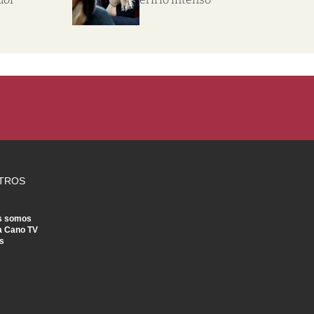
TROS
s somos
a Cano TV
s