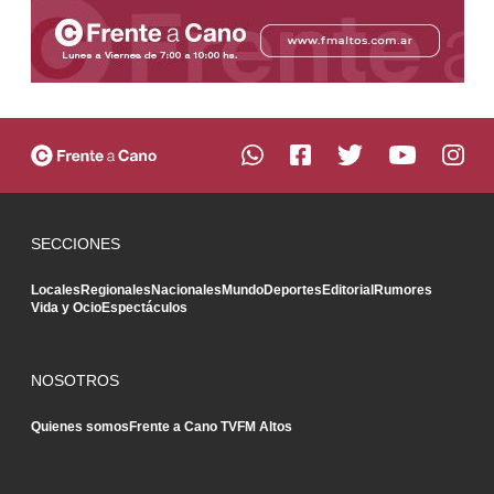
SECCIONES
Locales
Regionales
Nacionales
Mundo
Deportes
Editorial
Rumores
Vida y Ocio
Espectáculos
NOSOTROS
Quienes somos
Frente a Cano TV
FM Altos