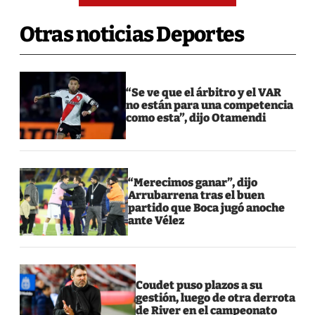
Otras noticias Deportes
“Se ve que el árbitro y el VAR
no están para una competencia
como esta”, dijo Otamendi
“Merecimos ganar”, dijo
Arrubarrena tras el buen
partido que Boca jugó anoche
ante Vélez
Coudet puso plazos a su
gestión, luego de otra derrota
de River en el campeonato