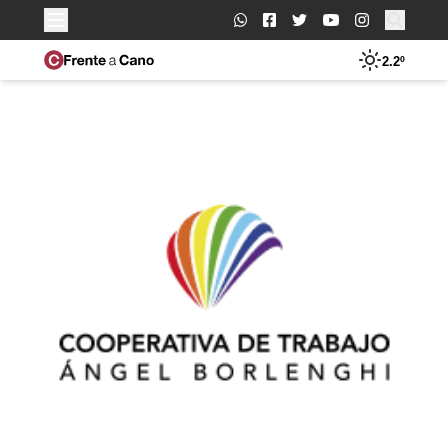
Buscar:
2.2º