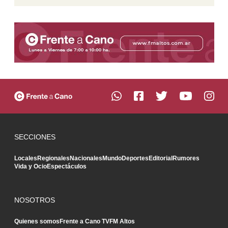
SECCIONES
Locales
Regionales
Nacionales
Mundo
Deportes
Editorial
Rumores
Vida y Ocio
Espectáculos
NOSOTROS
Quienes somos
Frente a Cano TV
FM Altos