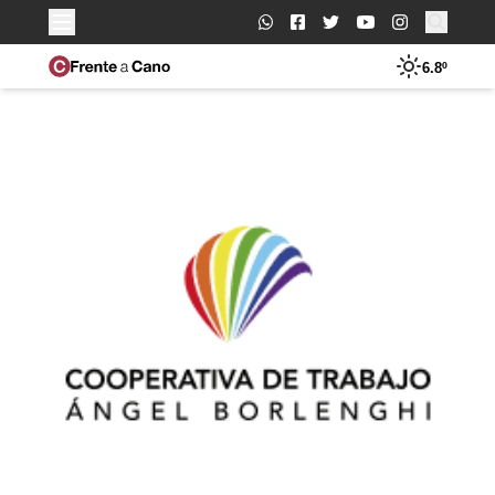
Buscar:
6.8º