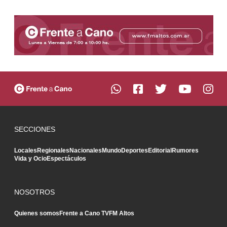
SECCIONES
Locales
Regionales
Nacionales
Mundo
Deportes
Editorial
Rumores
Vida y Ocio
Espectáculos
NOSOTROS
Quienes somos
Frente a Cano TV
FM Altos