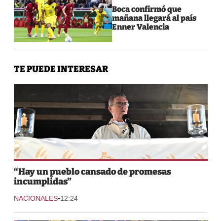
Boca confirmó que
mañana llegará al país
Enner Valencia
TE PUEDE INTERESAR
“Hay un pueblo cansado de promesas
incumplidas”
-
NACIONALES
12:24