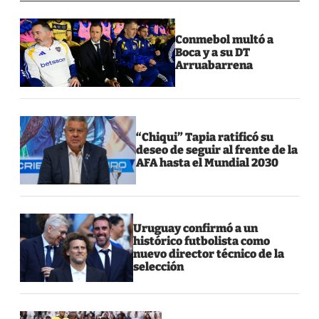
Conmebol multó a
Boca y a su DT
Arruabarrena
“Chiqui” Tapia ratificó su
deseo de seguir al frente de la
AFA hasta el Mundial 2030
Uruguay confirmó a un
histórico futbolista como
nuevo director técnico de la
selección