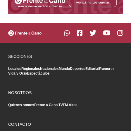
SECCIONES
Locales
Regionales
Nacionales
Mundo
Deportes
Editorial
Rumores
Vida y Ocio
Espectáculos
NOSOTROS
Quienes somos
Frente a Cano TV
FM Altos
CONTACTO