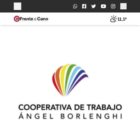
Buscar:
11.1º