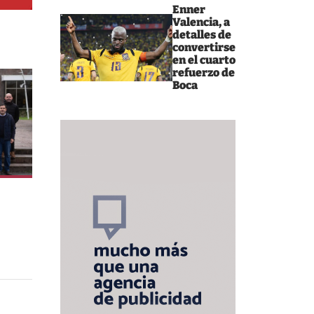
Enner
Valencia, a
detalles de
convertirse
en el cuarto
refuerzo de
Boca