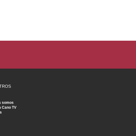
TROS
s somos
a Cano TV
s