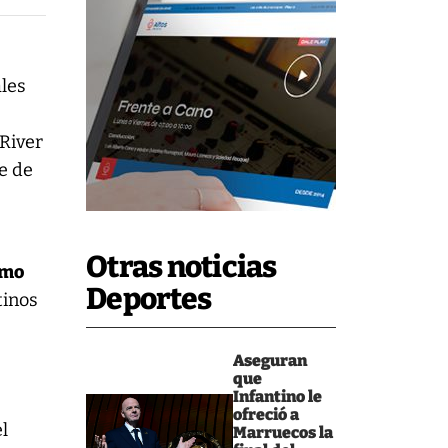
ales
e
 River
e de
Otras noticias
omo
Deportes
tinos
Aseguran
que
Infantino le
ofreció a
el
Marruecos la