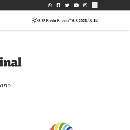
Buscar:
0:18
8.3º
Bahía Blanca
6.8.2026
final
sario