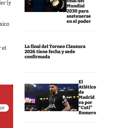
final del
er (y
Mundial
2030 para
sostenerse
en el poder
sico
La final del Torneo Clausura
 el
2026 tiene fecha y sede
confirmada
El
Atlético
de
Madrid
va por
“Cuti”
Romero