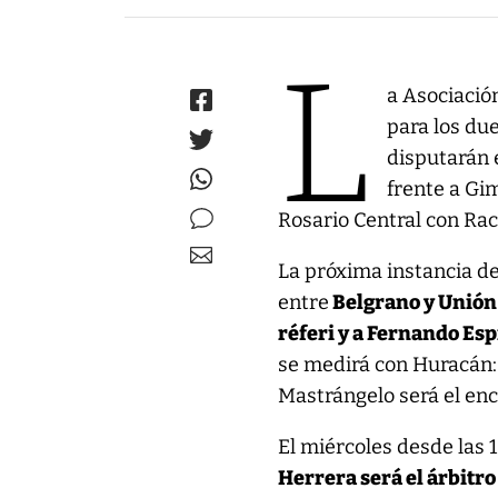
L
a Asociació
para los due
disputarán 
frente a Gi
Rosario Central con Rac
La próxima instancia d
entre
Belgrano y Unión 
réferi y a Fernando Es
se medirá con Huracán:
Mastrángelo será el en
El miércoles desde las 1
Herrera será el árbitro