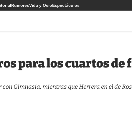
torial
Rumores
Vida y Ocio
Espectáculos
ros para los cuartos de 
er con Gimnasia, mientras que Herrera en el de Ro