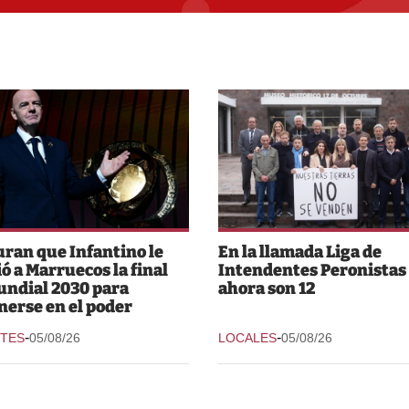
ran que Infantino le
En la llamada Liga de
ió a Marruecos la final
Intendentes Peronistas
undial 2030 para
ahora son 12
nerse en el poder
-
-
TES
05/08/26
LOCALES
05/08/26