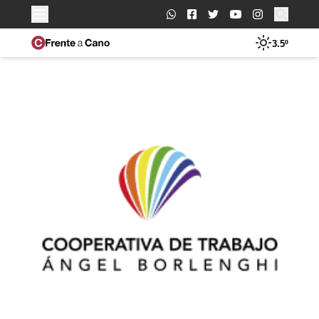
Buscar:
3.5º