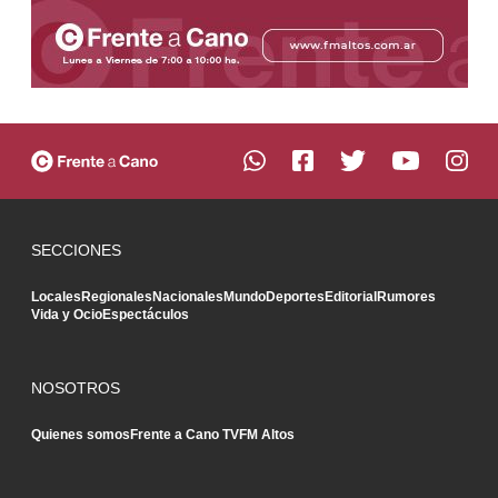
SECCIONES
Locales
Regionales
Nacionales
Mundo
Deportes
Editorial
Rumores
Vida y Ocio
Espectáculos
NOSOTROS
Quienes somos
Frente a Cano TV
FM Altos