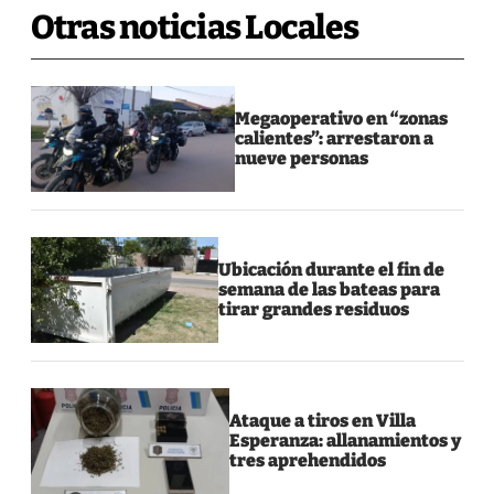
Otras noticias Locales
Megaoperativo en “zonas
calientes”: arrestaron a
nueve personas
Ubicación durante el fin de
semana de las bateas para
tirar grandes residuos
Ataque a tiros en Villa
Esperanza: allanamientos y
tres aprehendidos