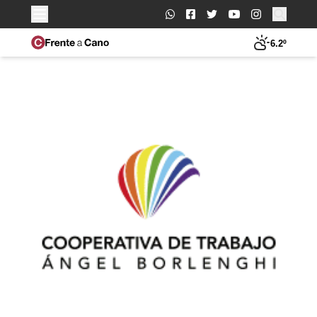
Buscar:
6.2º