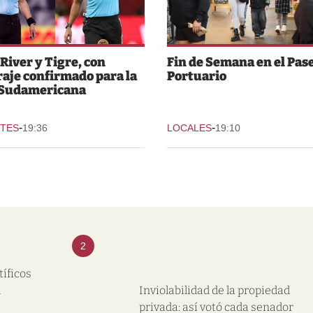
 River y Tigre, con
Fin de Semana en el Pas
raje confirmado para la
Portuario
 Sudamericana
-
-
TES
19:36
LOCALES
19:10
2
tíficos
l
Inviolabilidad de la propiedad
privada: así votó cada senador