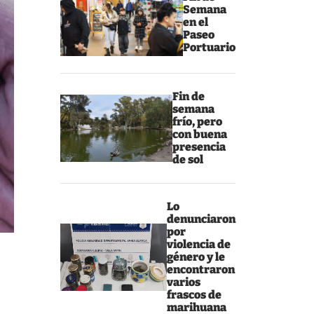
Semana
en el
Paseo
Portuario
Fin de
semana
frío, pero
con buena
presencia
de sol
Lo
denunciaron
por
violencia de
género y le
encontraron
varios
frascos de
marihuana