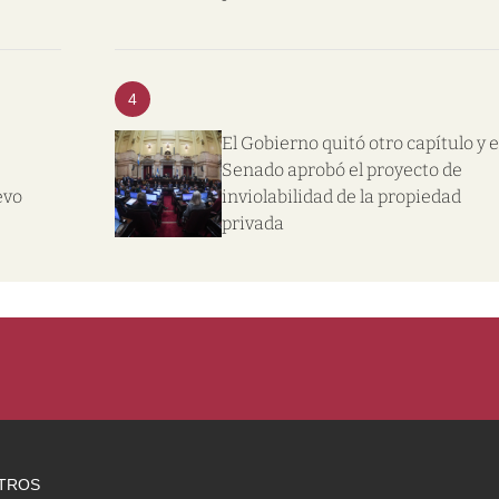
4
El Gobierno quitó otro capítulo y e
Senado aprobó el proyecto de
evo
inviolabilidad de la propiedad
privada
TROS