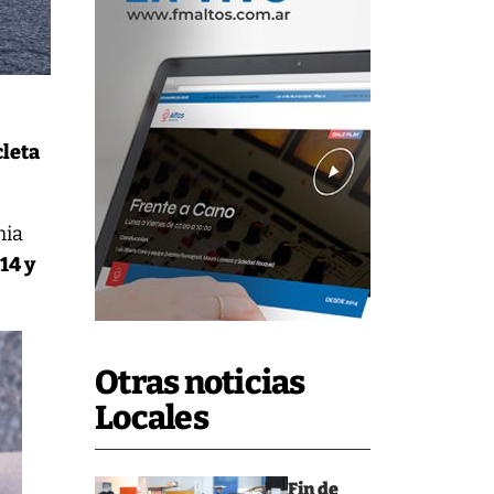
cleta
mia
14 y
Otras noticias
Locales
Fin de