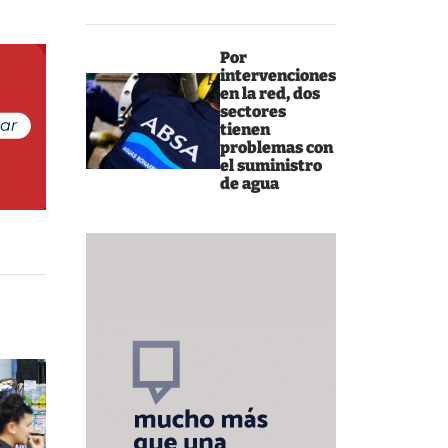
Por
intervenciones
en la red, dos
sectores
tienen
problemas con
el suministro
de agua