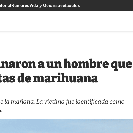
torial
Rumores
Vida y Ocio
Espectáculos
inaron a un hombre que 
ntas de marihuana
 de la mañana. La víctima fue identificada como
.