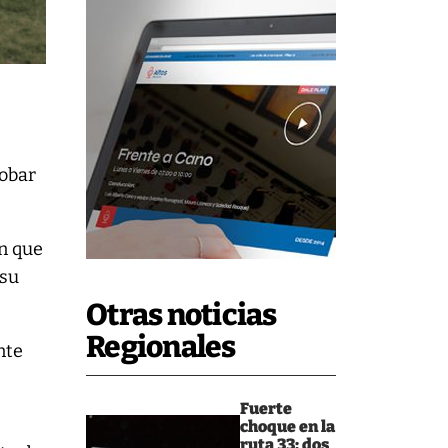
robar
n que
 su
Otras noticias
Regionales
nte
Fuerte
choque en la
ruta 33: dos