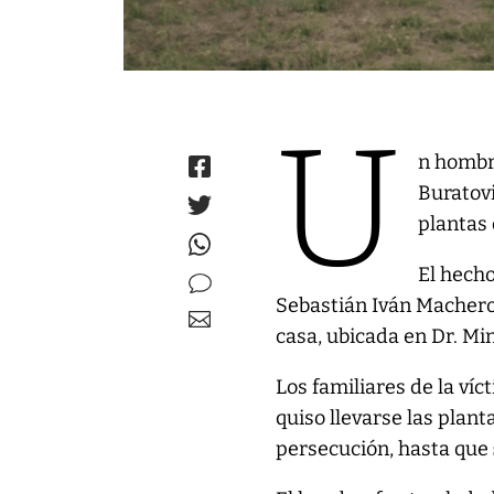
U
n hombr
Buratovi
plantas
El hech
Sebastián Iván Macheron
casa, ubicada en Dr. Mi
Los familiares de la víc
quiso llevarse las plan
persecución, hasta que