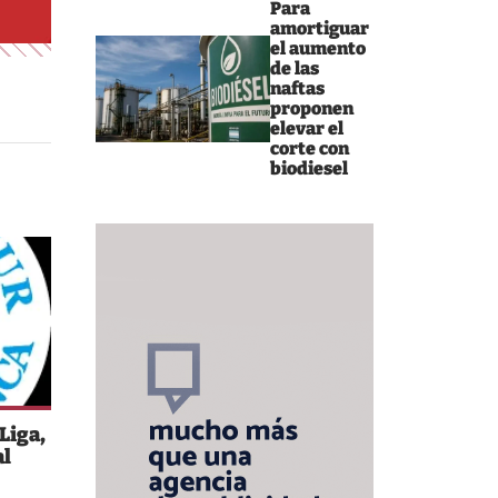
Para
amortiguar
el aumento
de las
naftas
proponen
elevar el
corte con
biodiesel
Liga,
al