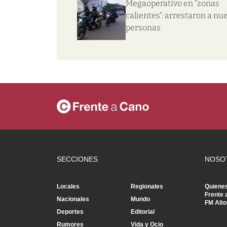
Megaoperativo en “zonas
calientes”: arrestaron a nu
personas
SECCIONES
NOSO
Locales
Regionales
Quiene
Frente 
Nacionales
Mundo
FM Alto
Deportes
Editorial
Rumores
Vida y Ocio