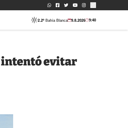
Buscar:
9:40
2.2º
Bahía Blanca
9.8.2026
intentó evitar