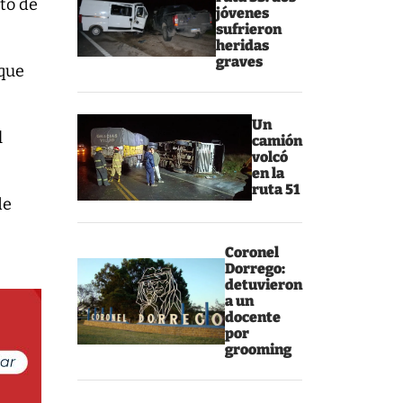
cto de
jóvenes
sufrieron
heridas
graves
que
Un
l
camión
volcó
en la
ruta 51
de
Coronel
Dorrego:
detuvieron
a un
docente
por
grooming