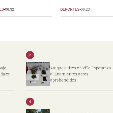
-
-
ES
06:32
DEPORTES
06:23
2
bajo
Ataque a tiros en Villa Esperanza:
ida en
allanamientos y tres
aprehendidos
4