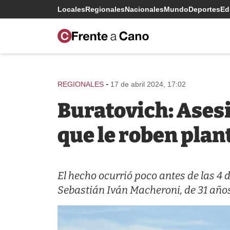
Locales
Regionales
Nacionales
Mundo
Deportes
Edi
-
REGIONALES
17 de abril 2024, 17:02
Buratovich: Ases
que le roben pla
El hecho ocurrió poco antes de las 4
Sebastián Iván Macheroni, de 31 años