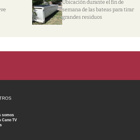
Ubicación durante el fin de
eve
semana de las bateas para tirar
grandes residuos
TROS
s somos
a Cano TV
s