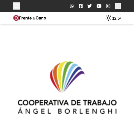
Buscar:
12.5º