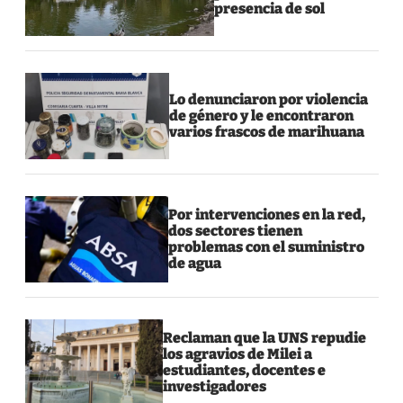
presencia de sol
Lo denunciaron por violencia
de género y le encontraron
varios frascos de marihuana
Por intervenciones en la red,
dos sectores tienen
problemas con el suministro
de agua
Reclaman que la UNS repudie
los agravios de Milei a
estudiantes, docentes e
investigadores