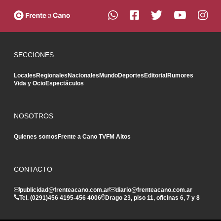
SECCIONES
Locales
Regionales
Nacionales
Mundo
Deportes
Editorial
Rumores
Vida y Ocio
Espectáculos
NOSOTROS
Quienes somos
Frente a Cano TV
FM Altos
CONTACTO
publicidad@frenteacano.com.ar
diario@frenteacano.com.ar
Tel. (0291)
456 4195
-
456 4006
Drago 23, piso 11, oficinas 6, 7 y 8